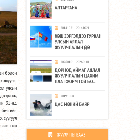
АЛТАРГАНА
2014.10.21 - 2014.10.21
ХӨРШ ЗЭРГЭЛДЭЭ ГУРВАН
УЛСЫН АЯЛАЛ
ЖУУЛЧЛАЛЫН ӨДӨР
2026.01.01 - 2026.01.01
ДОРНОД АЙМАГ АЯЛАЛ
аан болон
ЖУУЛЧЛАЛЫН ЦАХИМ
н хошууны
ПЛАТФОРМТОЙ БО...
гол улсын
двэрлэж,
2019.10.08
ын 31-нд
ЦАС МӨСНИЙ БАЯР
н бичгийн
, суугуул
жасын том
ЖУУЛЧНЫ БААЗ