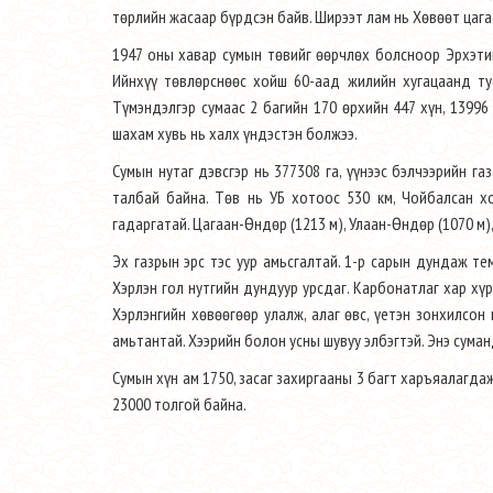
төрлийн жасаар бүрдсэн байв. Ширээт лам нь Хөвөөт цагаа
1947 оны хавар сумын төвийг өөрчлөх болсноор Эрхэтий
Ийнхүү төвлөрснөөс хойш 60-аад жилийн хугацаанд ту
Түмэндэлгэр сумаас 2 багийн 170 өрхийн 447 хүн, 1399
шахам хувь нь халх үндэстэн болжээ.
Сумын нутаг дэвсгэр нь 377308 га, үүнээс бэлчээрийн г
талбай байна. Төв нь УБ хотоос 530 км, Чойбалсан хо
гадаргатай. Цагаан-Өндөр (1213 м), Улаан-Өндөр (1070 м),
Эх газрын эрс тэс уур амьсгалтай. 1-р сарын дундаж те
Хэрлэн гол нутгийн дундуур урсдаг. Карбонатлаг хар хүрэ
Хэрлэнгийн хөвөөгөөр улалж, алаг өвс, үетэн зонхилсон н
амьтантай. Хээрийн болон усны шувуу элбэгтэй. Энэ суман
Сумын хүн ам 1750, засаг захиргааны 3 багт харъяалагдаж 
23000 толгой байна.