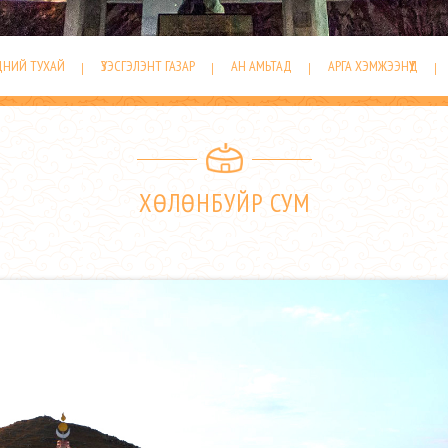
ДНИЙ ТУХАЙ
ҮЗЭСГЭЛЭНТ ГАЗАР
АН АМЬТАД
АРГА ХЭМЖЭЭНҮҮД
ХӨЛӨНБУЙР СУМ