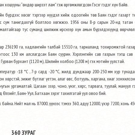
н хошууны “өндөр ширээт лам” гэж өргөмжлөгдсөн Гэсэг гэдэг хүн байв.
н бүрдээс хөсөг тэргээр нүүдэл хийж одоогийн төв Баян гэдэг газарт т
с сум танигдахгүй болтлоо хөгжжээ. 1956 оны 8-р сарын 20-нд татан 
6 малтайгаар тус суманд шилжиж ирснээр хүн амын бүрэлдэхүүнд өөрчлө
азар 236190 га, хадлангийн талбай 15510 га, тариаланд тохиромжтой газа
тоос 130 км алслагдсан Баян суурин. Хэрлэнгийн сав газрын тэгш сав 
 Гурван бурхант (1120 м), Шилийн холбоо (1208 м) гэх мэтийн уулстай.
мператур -18 °С , 7-р сард -20 °С, жилд дунджаар 200-250 мм хур тунада
н хөрстэй, эижиг бутлаг үетэн, алаг өвс, ботууль, харгана, хиаг зонхилсон
угын ургамалтай. Цагаан зээр, чоно, үнэг, хярс, тарвага, туулай, мануул г
д Өлзийт, Баян-Уул, Батхаан зэрэг тахилгатай уул овоо бий.
байна. Нийт мал нь 87000, үүнээс тэмээ 360, адуу 12000, үхэр 7200, хонь 45
360 ЗУРАГ