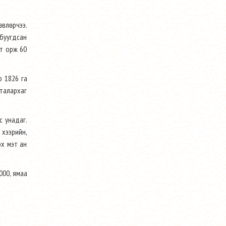
өвлөрчээ.
буугдсан
лт орж 60
р 1826 га
талархаг
с унадаг.
 хээрийн,
эх мэт ан
000, ямаа