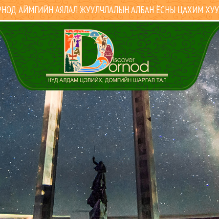
НОД АЙМГИЙН АЯЛАЛ ЖУУЛЧЛАЛЫН АЛБАН ЁСНЫ ЦАХИМ ХУ