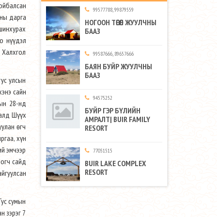
Чойбалсан
99577788, 99879559
оны дарга
НОГООН ТӨГӨЛ ЖУУЛЧНЫ
ашинхурах
БААЗ
но нүүдэл
д Халхгол
99587666, 89657666
БАЯН БУЙР ЖУУЛЧНЫ
БААЗ
тус улсын
хэнэ сайн
94575252
ын 28-нд
БУЙР ГЭР БҮЛИЙН
ралд Шүүх
АМРАЛТ| BUIR FAMILY
уулан өгч
RESORT
ргаа, хүн
ий эмчээр
77051515
логч сайд
BUIR LAKE COMPLEX
RESORT
айгуулсан
Тус сумын
н зэрэг 7