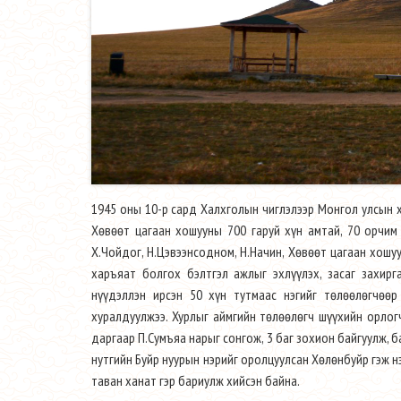
1945 оны 10-р сард Халхголын чиглэлээр Монгол улсын 
Хөвөөт цагаан хошууны 700 гаруй хүн амтай, 70 орчим
Х.Чойдог, Н.Цэвээнсодном, Н.Начин, Хөвөөт цагаан хошу
харъяат болгох бэлтгэл ажлыг эхлүүлэх, засаг захир
нүүдэллэн ирсэн 50 хүн тутмаас нэгийг төлөөлөгчө
хуралдуулжээ. Хурлыг аймгийн төлөөлөгч шүүхийн орлог
даргаар П.Сумъяа нарыг сонгож, 3 баг зохион байгуулж, ба
нутгийн Буйр нуурын нэрийг оролцуулсан Хөлөнбуйр гэж н
таван ханат гэр бариулж хийсэн байна.