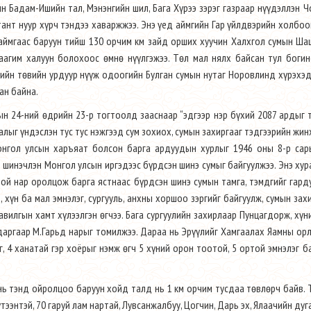
 Бадам-Ишийн тал, Мэнэнгийн шил, Бага Хүрээ зэрэг газраар нүүдэллэн 
лтант нуур хүрч тэндээ хаваржжээ. Энэ үед аймгийн Гар үйлдвэрийн холбо
 аймгаас баруун тийш 130 орчим км зайд орших хуучин Халхгол сумын Ш
 аагим халуун болохоос өмнө нүүлгэжээ. Төл мал нялх байсан тул боги
гийн төвийн урдуур нүүж одоогийн Булган сумын нутаг Норовлинд хүрэхэ
ан байна.
н 24-ний өдрийн 23-р тогтоолд зааснаар “эдгээр нэр бүхий 2087 ардыг 
лыг үндэслэн тус тус нэжгээд сум зохиох, сумын захиргааг тэдгээрийн жин
Монгол улсын харъяат болсон барга ардуудын хурлыг 1946 оны 8-р сар
р шинэчлэн Монгол улсын иргэдээс бүрдсэн шинэ сумыг байгуулжээ. Энэ ху
й нар оролцож барга ястнаас бүрдсэн шинэ сумын тамга, тэмдгийг гард
хүн ба мал эмнэлэг, сургууль, анхны хоршоо зэргийг байгуулж, сумын захи
 тавилгын хамт хүлээлгэн өгчээ. Бага сургуулийн захирлаар Пунцагдорж, хүн
аргаар М.Гарьд нарыг томилжээ. Дараа нь Эрүүлийг Хамгаалах Яамны ор
г, 4 ханатай гэр хоёрыг нэмж өгч 5 хүний орон тоотой, 5 ортой эмнэлэг б
ь тэнд ойролцоо баруун хойд талд нь 1 км орчим тусдаа төвлөрч байв. 
ээнтэй, 70 гаруй лам нартай, Лувсанжалбуу, Цогчин, Дарь эх, Ялаачийн дуга