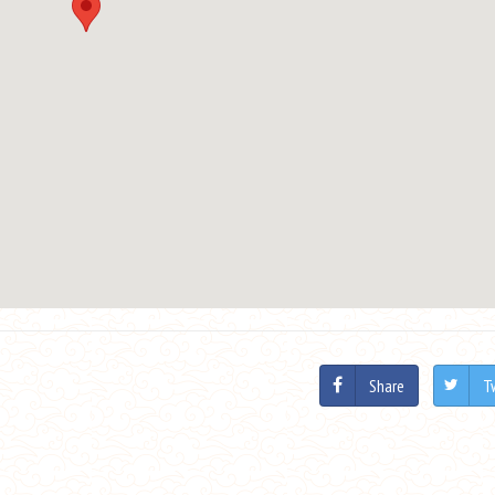
Share
T