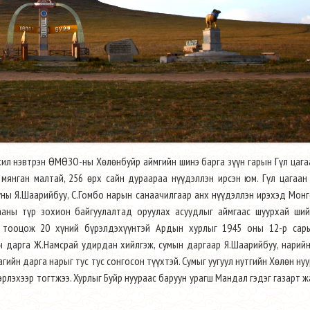
хил нэвтрэн ӨМӨЗО-ны Хөлөнбуйр аймгийн шинэ барга зүүн гарын Гүл цаг
 мянган малтай, 256 өрх сайн дураараа нүүдэллэн ирсэн юм. Гүл цагаа
уны Я.Шаарийбуу, С.Гомбо нарын санаачилгаар анх нүүдэллэн ирэхэд Мон
гааны түр зохион байгуулалтад оруулах асуудлыг аймгаас шуурхай ший
өр тооцож 20 хүний бүрэлдэхүүнтэй Ардын хурлыг 1945 оны 12-р сар
ч дарга Ж.Намсрай удирдан хийлгэж, сумын даргаар Я.Шаарийбуу, нарий
гийн дарга нарыг тус тус сонгосон түүхтэй. Сумыг уугуул нутгийн Хөлөн нуур
эрлэхээр тогтжээ. Хурлыг Буйр нуураас баруун урагш Мандал гэдэг газарт 