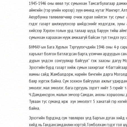
1945-1946 оны өвөл тус сумынхан Тамсагбулагаар дамжин
аймгийн (тэр үеийн нэрээр) зүүн өмнөд нутаг Мангирт, А
Аюурбуниа төлөөлөгчөөр очиж хурал хийлгэн тус сумыг
гэдэг газарт шилжүүлэхээр шийдсэнийг мэдэгдэж, зуны
хийсээр Хэрлэн голын урд талаар шууд баруун тийш айм
сумынхан хараахан нүүж амжаагүй байсан тул тэндээ зусс
БНМАУ-ын Бага Хурлын Тэргүүлэгчдийн 1946 оны 4-р сары
харъяат болгон батлагдсан барга, үзэмчин ардуудын сана
дурын үндсэн сонгуулиар байгуул” гэж заасны дагуу 
Эрхэтийн бүрд газарт хийж сумын захиргааг 4 багтайгаа
яамны сайд Жамбалдорж, нарийн бичгийн дарга Моголдо
баяр хүргэж байна. Сум зохион байгуулах ажлыг удирдан, 
эмнэлэг, мал эмнэлэг, бага сургууль зэрэгт нийт 5 гэрийг
Ч.Дамдинсүрэн, малын эмчээр Самдан, анхны хоршооны д
Туваан тус суманд ирж хүн эмнэлэгт 5 ханатай гэр нэгий
байна.
Эрхэтийн бүрдэнд сум төвлөрөх үед Баргын дуган хийд н
хийд нь Гандансамданлин нэртэй, Гомболхам гэдэг гол шүт