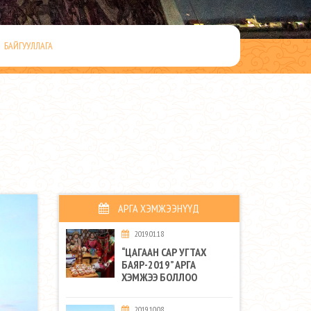
БАЙГУУЛЛАГА
АРГА ХЭМЖЭЭНҮҮД
2019.01.18
“ЦАГААН САР УГТАХ
БАЯР-2019” АРГА
ХЭМЖЭЭ БОЛЛОО
2019.10.08