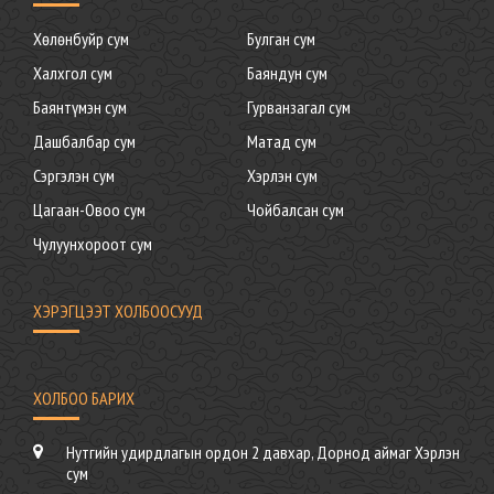
Хөлөнбуйр сум
Булган сум
Халхгол сум
Баяндун сум
Баянтүмэн сум
Гурванзагал сум
Дашбалбар сум
Матад сум
Сэргэлэн сум
Хэрлэн сум
Цагаан-Овоо сум
Чойбалсан сум
Чулуунхороот сум
ХЭРЭГЦЭЭТ ХОЛБООСУУД
ХОЛБОО БАРИХ
Нутгийн удирдлагын ордон 2 давхар, Дорнод аймаг Хэрлэн
сум