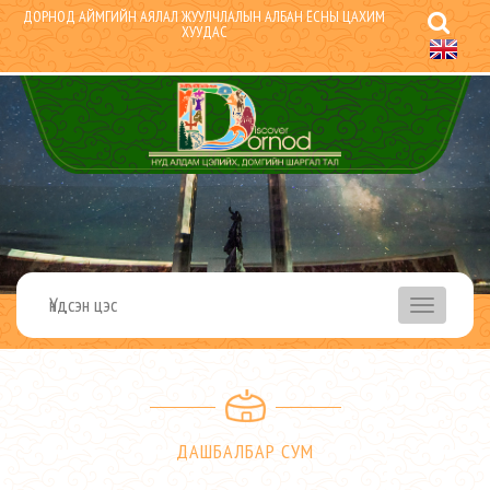
ДОРНОД АЙМГИЙН АЯЛАЛ ЖУУЛЧЛАЛЫН АЛБАН ЁСНЫ ЦАХИМ
ХУУДАС
Үндсэн цэс
menu
ДАШБАЛБАР СУМ