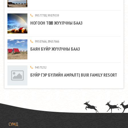
99577788, 99879559
НОГООН ТӨГӨЛ ЖУУЛЧНЫ БААЗ
99587666, 89657666
БАЯН БУЙР ЖУУЛЧНЫ БААЗ
94575252
БУЙР ГЭР БҮЛИЙН АМРАЛТ| BUIR FAMILY RESORT
СУМД