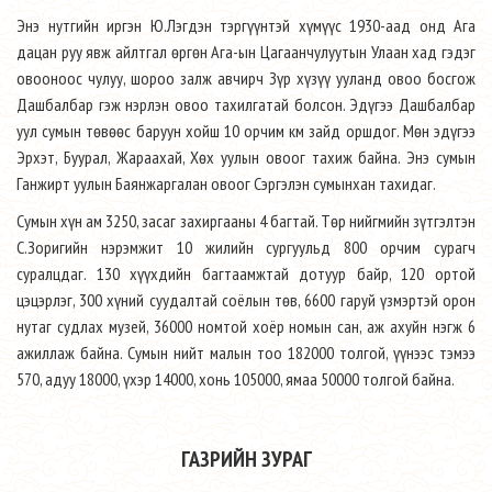
Энэ нутгийн иргэн Ю.Лэгдэн тэргүүнтэй хүмүүс 1930-аад онд Ага
дацан руу явж айлтгал өргөн Ага-ын Цагаанчулуутын Улаан хад гэдэг
овооноос чулуу, шороо залж авчирч Зүр хүзүү ууланд овоо босгож
Дашбалбар гэж нэрлэн овоо тахилгатай болсон. Эдүгээ Дашбалбар
уул сумын төвөөс баруун хойш 10 орчим км зайд оршдог. Мөн эдүгээ
Эрхэт, Буурал, Жараахай, Хөх уулын овоог тахиж байна. Энэ сумын
Ганжирт уулын Баянжаргалан овоог Сэргэлэн сумынхан тахидаг.
Сумын хүн ам 3250, засаг захиргааны 4 багтай. Төр нийгмийн зүтгэлтэн
С.Зоригийн нэрэмжит 10 жилийн сургуульд 800 орчим сурагч
суралцдаг. 130 хүүхдийн багтаамжтай дотуур байр, 120 ортой
цэцэрлэг, 300 хүний суудалтай соёлын төв, 6600 гаруй үзмэртэй орон
нутаг судлах музей, 36000 номтой хоёр номын сан, аж ахуйн нэгж 6
ажиллаж байна. Сумын нийт малын тоо 182000 толгой, үүнээс тэмээ
570, адуу 18000, үхэр 14000, хонь 105000, ямаа 50000 толгой байна.
ГАЗРИЙН ЗУРАГ