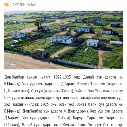
СУУРИН ГАЗАР
Дашбалбар сумын нутагт 1922-1923 онд Далай сум (дарга нь
Б.Мижид), Хөх уул сум (дарга нь Д.Гарам), Баруун Тарь сум (дарга нь
Ц.Дамдинжав), Улз сум (дарга нь О.Аяга), байсан бол Улз голын хошуу
байгуулагдсанаас хойш орон нутгийн засаг захиргааны өөрчлөлтүүд
хэд дахин хийгдэж 1925 оны эхэн үед Эрхэт баян сум (дарга нь
Б.Мижид), Дашбалбар сум (дарга Ж.Дэлэгдорж), Хөх уул сум (дарга
Д.Барам), Улз сум (дарга нь О.Аяга), Баруун Тарь сум (дарга нь
О.Сэжив), Далай сум (дарга нь Б.Мижид) болж Улз сум Улз голоор,