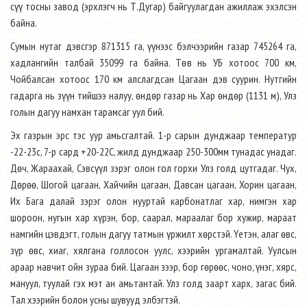
сүү тосны завод (эрхлэгч нь Т.Дугар) байгуулагдан ажиллаж эхэлсэн
байна.
Сумын нутаг дэвсгэр 871315 га, үүнээс бэлчээрийн газар 745264 га,
хадлангийн талбай 35099 га байна. Төв нь УБ хотоос 700 км,
Чойбалсан хотоос 170 км алслагдсан Цагаан дэв суурин. Нутгийн
гадарга нь зүүн тийшээ налуу, өндөр газар нь Хар өндөр (1131 м), Улз
голын дагуу намхан тарамсаг уул бий.
Эх газрын эрс тэс уур амьсгалтай. 1-р сарын дунджаар температур
-22-23с, 7-р сард +20-22С, жилд дунджаар 250-300мм тунадас унадаг.
Дөч, Жараахай, Сэвсүүл зэрэг олон гол горхи Улз голд цутгадаг. Чух,
Дөрөө, Шогой цагаан, Хайчийн цагаан, Давсан цагаан, Хорин цагаан,
Их Бага далай зэрэг олон нууртай карбонатлаг хар, нимгэн хар
шороон, нугын хар хүрэн, бор, саарал, мараалаг бор хужир, мараат
намгийн цэвдэгт, голын дагуу татмын үржилт хөрстэй. Үетэн, алаг өвс,
зүр өвс, хиаг, хялгана голлосон уулс, хээрийн ургамалтай. Уулсын
араар навчит ойн зураа бий. Цагаан зээр, бор гөрөөс, чоно, үнэг, хярс,
мануул, туулай гэх мэт ан амьтантай. Улз голд заарт харх, загас бий.
Тал хээрийн болон усны шувууд элбэгтэй.