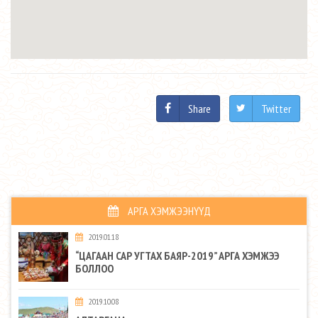
Share
Twitter
АРГА ХЭМЖЭЭНҮҮД
2019.01.18
“ЦАГААН САР УГТАХ БАЯР-2019” АРГА ХЭМЖЭЭ
БОЛЛОО
2019.10.08