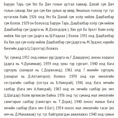
Баруун Тарь сум Улз ба Дөч голын цутгал хавиар, Далай сум Дөч
голын саваар, Хөх уул сум Хөх уулын ар өвөр, Ямалхын голоор тус тус
нутаглаж байв. 1926 онд Улз ба Далай сум хоёр нийлж Дашбалбар
сум болов. 1929 он болоход Баруун Тарь, Дашбалбар хоёр сум нийлж
Дашбалбар сум (дарга нь Ж.Дэлэгдорж ), Хөх уул ба Эрхэт баян хоёр
нийлж Хөх уул сум (дарга нь Ш.Раднаа ) болов. 1931 онд Дашбалбар
ба Хөх уул сум хоёр нийлж Дашбалбар сум (дарга нь М.Эрдэнэ, нарийн
бичгийн дарга Ц.Сэрээтэр) болжээ.
Тус суманд 1932 онд намын үүр (дарга нь Г.Дашцэрэн), анхны хоршоо
(дарга нь Ч.Дуламжав), 1939 онд зуны түр сургалт, 1940 онд бага
сургууль (захирал нь С.Доржханд), 1961 онд 7 жилийн сургууль
(захирал нь Д.Алтангэрэл) болжээ. 1939 онд хүн эмнэлгийн
сестрагийн салбар (сестра нь Б.Намсрай), 1941 онд бага эмчийн
салбар (бага эмч А.Намсрай), 1963 онд их эмчийн салбар (их эмч
Ц.Шагдар) болж өргөжсөн байна. 1936 онд тус суманд мал эмнэлгийн
санитарын салбар (санитарч нь Т.Дорж), 1940 оноос малын бага
эмчийн салбар (бага эмч Б.Бат), 1954 оноос мал эмнэлгийн тасаг (их
эмч нь Д.Маналжав) тус тус байгуулагдан ажиллажээ. 1940 онд сумын