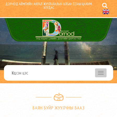
ДОРНОД АЙМГИЙН АЯЛАЛ ЖУУЛЧЛАЛЫН АЛБАН ЁСНЫ ЦАХИМ
ХУУДАС
Үндсэн цэс
menu
БАЯН БУЙР ЖУУЛЧНЫ БААЗ