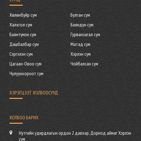
Хөлөнбуйр сум
Булган сум
Халхгол сум
Баяндун сум
Баянтүмэн сум
Гурванзагал сум
Дашбалбар сум
Матад сум
Сэргэлэн сум
Хэрлэн сум
Цагаан-Овоо сум
Чойбалсан сум
Чулуунхороот сум
ХЭРЭГЦЭЭТ ХОЛБООСУУД
ХОЛБОО БАРИХ
Нутгийн удирдлагын ордон 2 давхар, Дорнод аймаг Хэрлэн
сум