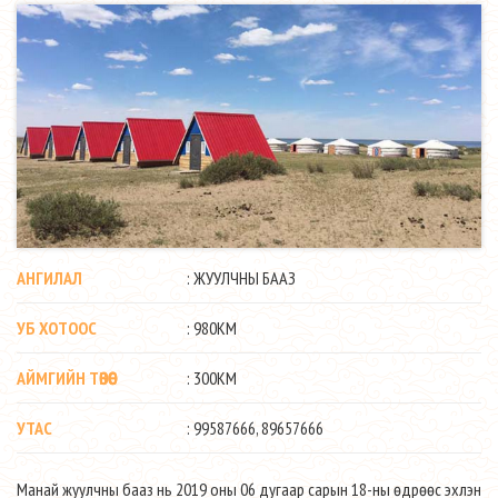
АНГИЛАЛ
: ЖУУЛЧНЫ БААЗ
УБ ХОТООС
: 980КМ
АЙМГИЙН ТӨВӨӨС
: 300КМ
УТАС
: 99587666, 89657666
Манай жуулчны бааз нь 2019 оны 06 дугаар сарын 18-ны өдрөөс эхлэн