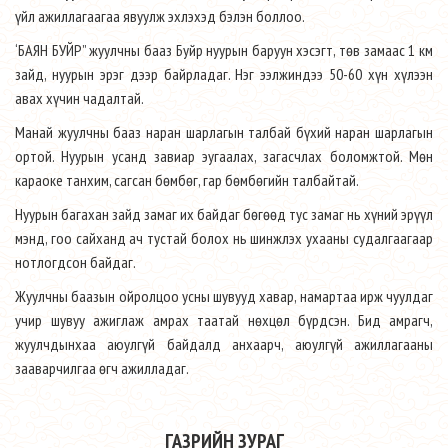
үйл ажиллагаагаа явуулж эхлэхэд бэлэн боллоо.
‘БАЯН БУЙР” жуулчны бааз Буйр нуурын баруун хэсэгт, төв замаас 1 км
зайд, нуурын эрэг дээр байрладаг. Нэг ээлжиндээ 50-60 хүн хүлээн
авах хүчин чадалтай.
Манай жуулчны бааз наран шарлагын талбай бүхий наран шарлагын
ортой. Нуурын усанд завиар эугаалах, загасчлах боломжтой. Мөн
караоке танхим, сагсан бөмбөг, гар бөмбөгийн талбайтай.
Нуурын багахан зайд замаг их байдаг бөгөөд тус замаг нь хүний эрүүл
мэнд, гоо сайханд ач тустай болох нь шинжлэх ухааны судалгаагаар
нотлогдсон байдаг.
Жуулчны баазын ойролцоо усны шувууд хавар, намартаа ирж чуулдаг
учир шувуу ажиглаж амрах таатай нөхцөл бүрдсэн. Бид амрагч,
жуулчдынхаа аюулгүй байдалд анхаарч, аюулгүй ажиллагааны
зааварчилгаа өгч ажилладаг.
ГАЗРИЙН ЗУРАГ