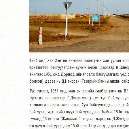
1923 онд Хан Хэнтий аймгийн Баянтүмэн хан уулын хошу
өрхтэйгөөр байгуулагдаж сумын анхны даргаар В.Данср
аймгаас 1931 онд Дорнод аймаг салж байгуулагдах үед с
болсон), дараа нь Д.Намсрай (Тээврийн Яамны анхны сай
Тус суманд 1937 онд мал эмнэлгийн салбар (эмч нь Д.Ч
(эрхлэгч нь санитар С.Дугарсүрэн) тус тус байгуулаг
томилогдон ирж ажиллажээ. Сум байгуулагдсанаас хой
байгууллага, хэсгийн шүүх байгуулагдсан байна. 1946 он
суманд 1956 онд “Жавхлант” нэгдэл (дарга нь Д.Жүгдэр)
нэгдлүүд байгуулагдаж 1958 оны 12-р сард дээрх нэгдлү