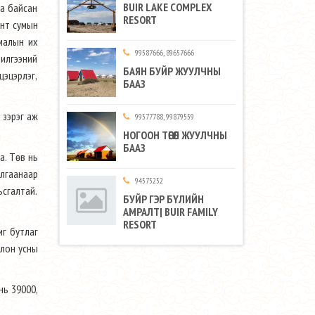
BUIR LAKE COMPLEX
га байсан
RESORT
ант сумын
 малын их
99587666, 89657666
чилгээний
БАЯН БУЙР ЖУУЛЧНЫ
цэцэрлэг,
БААЗ
 зэрэг аж
99577788, 99879559
НОГООН ТӨГӨЛ ЖУУЛЧНЫ
БААЗ
а. Төв нь
лгаанаар
94575252
ьсгалтай.
БУЙР ГЭР БҮЛИЙН
АМРАЛТ| BUIR FAMILY
RESORT
иг бутлаг
олон усны
нь 39000,