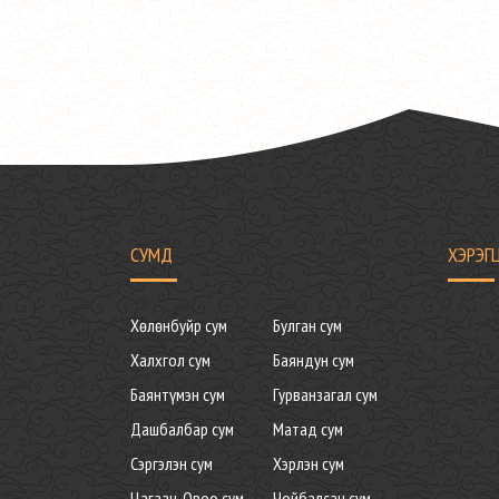
СУМД
ХЭРЭГ
Хөлөнбуйр сум
Булган сум
Халхгол сум
Баяндун сум
Баянтүмэн сум
Гурванзагал сум
Дашбалбар сум
Матад сум
Сэргэлэн сум
Хэрлэн сум
Цагаан-Овоо сум
Чойбалсан сум