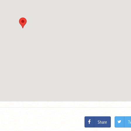
Share
T