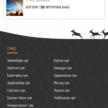
99577788, 99879559
НОГООН ТӨГӨЛ ЖУУЛЧНЫ БААЗ
СУМД
Хөлөнбуйр сум
Булган сум
Халхгол сум
Баяндун сум
Баянтүмэн сум
Гурванзагал сум
Дашбалбар сум
Матад сум
Сэргэлэн сум
Хэрлэн сум
Цагаан-Овоо сум
Чойбалсан сум
Чулуунхороот сум