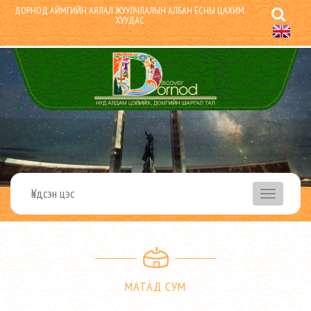
ДОРНОД АЙМГИЙН АЯЛАЛ ЖУУЛЧЛАЛЫН АЛБАН ЁСНЫ ЦАХИМ
ХУУДАС
Үндсэн цэс
menu
МАТАД СУМ