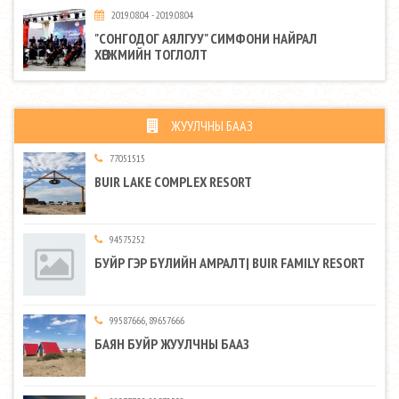
2019.08.04 - 2019.08.04
"СОНГОДОГ АЯЛГУУ" СИМФОНИ НАЙРАЛ
ХӨГЖМИЙН ТОГЛОЛТ
ЖУУЛЧНЫ БААЗ
77051515
BUIR LAKE COMPLEX RESORT
94575252
БУЙР ГЭР БҮЛИЙН АМРАЛТ| BUIR FAMILY RESORT
99587666, 89657666
БАЯН БУЙР ЖУУЛЧНЫ БААЗ