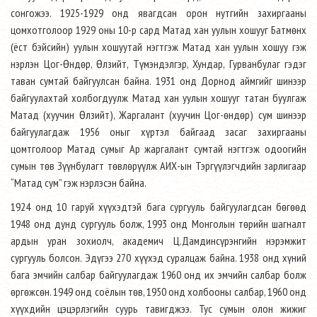
сонгожээ. 1925-1929 онд явагдсан орон нутгийн захиргааны
цомхотголоор 1929 оны 10-р сард Матад хан уулын хошууг Батмөнх
(ёст бэйсийн) уулын хошуутай нэгтгэж Матад хан уулын хошуу гэж
нэрлэн Цог-Өндөр, Өлзийт, Түмэндэлгэр, Хундар, Гурванбулаг гэдэг
таван сумтай байгуулсан байна. 1931 онд Дорнод аймгийг шинээр
байгуулахтай холбогдуулж Матад хан уулын хошууг татан буулгаж
Матад (хуучин Өлзийт), Жаргалант (хуучин Цог-өндөр) сум шинээр
байгуулагдаж 1956 оныг хүртэл байгаад засаг захиргааны
цомтголоор Матад сумыг Ар жаргалант сумтай нэгтгэж одоогийн
сумын төв Зүүнбулагт төвлөрүүлж АИХ-ын Тэргүүлэгчдийн зарлигаар
“Матад сум” гэж нэрлэсэн байна.
1924 онд 10 гаруй хүүхэдтэй бага сургууль байгуулагдсан бөгөөд
1948 онд дунд сургууль болж, 1993 онд Монголын төрийн шагналт
ардын уран зохиолч, академич Ц.Дамдинсүрэнгийн нэрэмжит
сургууль болсон. Эдүгээ 270 хүүхэд суралцаж байна. 1938 онд хүний
бага эмчийн салбар байгуулагдаж 1960 онд их эмчийн салбар болж
өргөжсөн. 1949 онд соёлын төв, 1950 онд холбооны салбар, 1960 онд
хүүхдийн цэцэрлэгийн суурь тавигджээ. Тус сумын олон жижиг