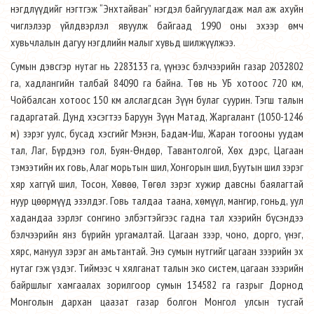
нэгдлүүдийг нэгтгэж “Энхтайван” нэгдэл байгуулагдаж мал аж ахуйн
чиглэлээр үйлдвэрлэл явуулж байгаад 1990 оны эхээр өмч
хувьчлалын дагуу нэгдлийн малыг хувьд шилжүүлжээ.
Сумын дэвсгэр нутаг нь 2283133 га, үүнээс бэлчээрийн газар 2032802
га, хадлангийн талбай 84090 га байна. Төв нь УБ хотоос 720 км,
Чойбалсан хотоос 150 км алслагдсан Зүүн булаг суурин. Тэгш талын
гадаргатай. Дунд хэсэгтээ Баруун Зүүн Матад, Жаргалант (1050-1246
м) зэрэг уулс, бусад хэсгийг Мэнэн, Бадам-Иш, Жаран тогооны уудам
тал, Лаг, Бүрдэнэ гол, Буян-Өндөр, Тавантолгой, Хөх дэрс, Цагаан
тэмээтийн их говь, Алаг морьтын шил, Хонгорын шил, Буутын шил зэрэг
хяр хаггүй шил, Тосон, Хөвөө, Төгөл зэрэг хужир давсны баялагтай
нуур цөөрмүүд эзэлдэг. Говь талдаа таана, хөмүүл, мангир, гоньд, уул
хадандаа зэрлэг сонгино элбэгтэйгээс гадна тал хээрийн бүсэндээ
бэлчээрийн янз бүрийн ургамалтай. Цагаан зээр, чоно, дорго, үнэг,
хярс, мануул зэрэг ан амьтантай. Энэ сумын нутгийг цагаан зээрийн эх
нутаг гэж үздэг. Тиймээс ч хялганат талын эко систем, цагаан зээрийн
байршлыг хамгаалах зорилгоор сумын 134582 га газрыг Дорнод
Монголын дархан цаазат газар болгон Монгол улсын тусгай