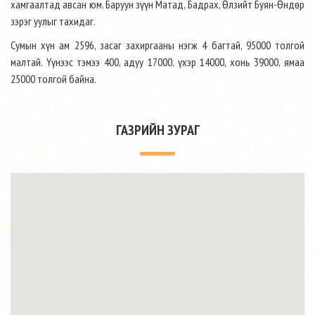
хамгаалтад авсан юм. Баруун зүүн Матад, Бадрах, Өлзийт Буян-Өндөр
зэрэг уулыг тахидаг.
Сумын хүн ам 2596, засаг захиргааны нэгж 4 багтай, 95000 толгой
малтай. Үүнээс тэмээ 400, адуу 17000, үхэр 14000, хонь 39000, ямаа
25000 толгой байна.
ГАЗРИЙН ЗУРАГ