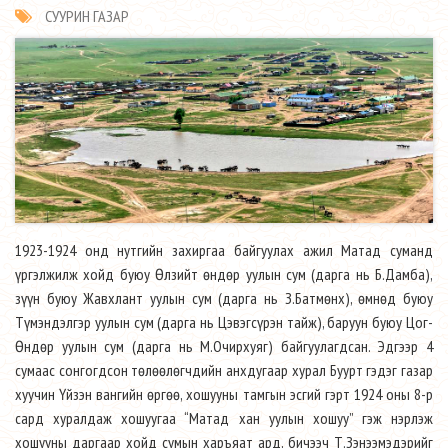
СУУРИН ГАЗАР
1923-1924 онд нутгийн захиргаа байгуулах ажил Матад суманд
үргэлжилж хойд буюу Өлзийт өндөр уулын сум (дарга нь Б.Дамба),
зүүн буюу Жавхлант уулын сум (дарга нь З.Батмөнх), өмнөд буюу
Түмэндэлгэр уулын сум (дарга нь Цэвэгсүрэн тайж), баруун буюу Цог-
Өндөр уулын сум (дарга нь М.Очирхуяг) байгуулагдсан. Эдгээр 4
сумаас сонгогдсон төлөөлөгчдийн анхдугаар хурал Буурт гэдэг газар
хуучин Үйзэн вангийн өргөө, хошууны тамгын эсгий гэрт 1924 оны 8-р
сард хуралдаж хошуугаа “Матад хан уулын хошуу” гэж нэрлэж
хошууны даргаар хойд сумын харъяат ард, бичээч Т.Зэнээмэдэрийг