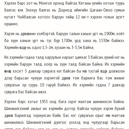
Хэрлэн барс хот нь Монгол оронд байгаа Хятаны үеийн хотын туурь
балгас юм. Энэхүү балгас нь Дорнод аймгийн Цагаан-Овоо сумын
нутагт Чойбалсан хотоос баруун тийш 12 км-т хэрлэн голын эрэгт
оршино.
Хэрэм нь дөрвөлжин хэлбэртэй, баруун талын ханын урт нь 1900м, хойт
ба зүүн ханын урт нь тус бүр 1700м, урд хана нь 1530м байжээ.
Хэрмийн өндөр нь одоо 1,5-2м, зузаан нь 3-3,5м байна.
Их хэрмийн гадна талд харуулын хараат цамхаг 3 байсан, үүний нэг нь
хэрмийн баруун талд, хоёр нь зүүн талд байсан байна. Их хэрмийн
өмнөд хэсэгт 5 давхар суврага нэг байсан ба мөн тусгай өндөр довжоон
дээр барьсан чулуун хэрэмтэй дөрвөн том барилга бас том жижиг
суврагын ор суурь 10 гаруй байжээ. Их хэрмийн гадна 7 давхар
суврага бас байсан ажээ.
Хэрлэн барс хотыг 1955 онд бага зэрэг малтаж шинжилсэн байна.
Шинжилгээний ажлыг их хэрмийн дотор байгаа чулуун хэрэм бүхий
дөрвөн барилгад зориулсан байв. Бас нэг суврагын орыг мөн малтаж
шинжилжээ. Шинжилгээний дүнгээс үзэхэд энд чулуугаар барьсан
дөрвөн сүм байсны гол их сүм нь чулуун хэрмийн хоймор байжээ.