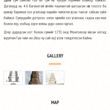
Дуганууд нь 4-6 баганатай өнгийн паалантай шатаасан хөх тоосго ба
шавар баримал хээ угалзаар нарийн чимэглэгдсэн тансаг сайхан зүйл
байжээ. Сүмүүдийн дотроос олон төрлийн хээ угалзаас гадна хүн мал
болон луу, зээбад зэрэг юмны дүрс олон гарчээ.
Дээр дуррдсан хот болон сүмийг 1731 онд Монголоор явсан хятад
жуулчин Гүн-чжи-яо (Хоу-чу-сай-лу) үзэж тэмдэглэсэн байна.
GALLERY
MAP