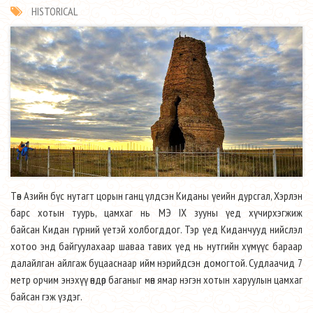
HISTORICAL
Төв Азийн бүс нутагт цорын ганц үлдсэн Киданы үеийн дурсгал, Хэрлэн
барс хотын туурь, цамхаг нь МЭ IX зууны үед хүчирхэгжиж
байсан Kидан гүрний үетэй холбогддог. Тэр үед Киданчууд нийслэл
хотоо энд байгуулахаар шаваа тавих үед нь нутгийн хүмүүс бараар
далайлган айлгаж буцааснаар ийм нэрийдсэн домогтой. Судлаачид 7
метр орчим энэхүү өндөр баганыг мөн ямар нэгэн хотын харуулын цамхаг
байсан гэж үздэг.