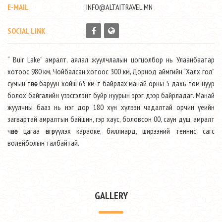
E-MAIL
: INFO@ALTAITRAVEL.MN
SOCIAL LINK
:
“ Buir Lake” амралт, аялал жуулчлалын цогцолбор нь Улаанбаатар
хотоос 980 км, Чойбалсан хотоос 300 км, Дорнод аймгийн “Халх гол”
сумын төвөөс баруун хойш 65 км-т байрлах манай орны 5 дахь том нуур
болох байгалийн үзэсгэлэнт буйр нуурын эрэг дээр байрладаг. Манай
жуулчны бааз нь нэг дор 180 хүн хүлээн чадалтай орчин үеийн
загвартай амралтын байшин, гэр хаус, боловсон 00, саун душ, амралт
чөлөөт цагаа өнгөрүүлэх караоке, биллиард, ширээний теннис, сагс
волейболын талбайтай.
GALLERY