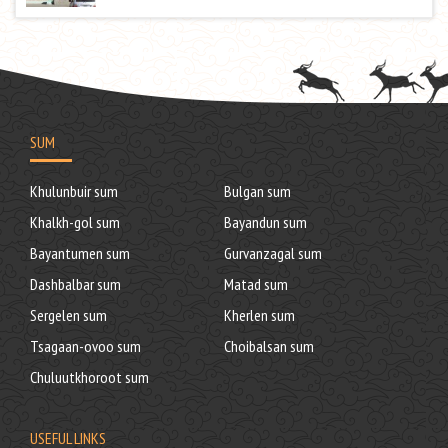
SUM
Khulunbuir sum
Bulgan sum
Khalkh-gol sum
Bayandun sum
Bayantumen sum
Gurvanzagal sum
Dashbalbar sum
Matad sum
Sergelen sum
Kherlen sum
Tsagaan-ovoo sum
Choibalsan sum
Chuluutkhoroot sum
USEFUL LINKS