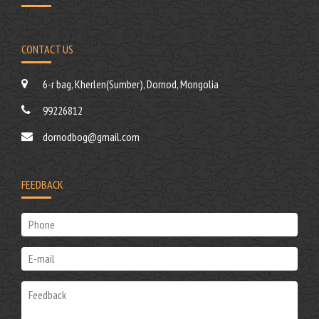
CONTACT US
6-r bag, Kherlen(Sumber), Dornod, Mongolia
99226812
dornodbog@gmail.com
FEEDBACK