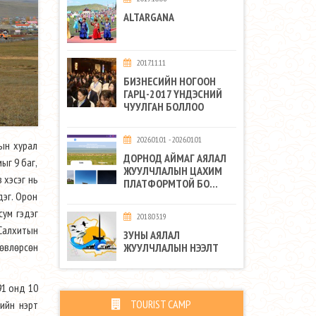
ALTARGANA
2017.11.11
БИЗНЕСИЙН НОГООН
ГАРЦ-2017 ҮНДЭСНИЙ
ЧУУЛГАН БОЛЛОО
2026.01.01 - 2026.01.01
дын хурал
ДОРНОД АЙМАГ АЯЛАЛ
ыг 9 баг,
ЖУУЛЧЛАЛЫН ЦАХИМ
 хэсэг нь
ПЛАТФОРМТОЙ БО...
дэг. Орон
сум гэдэг
2018.03.19
 Салхитын
ЗУНЫ АЯЛАЛ
төвлөрсөн
ЖУУЛЧЛАЛЫН НЭЭЛТ
91 онд 10
TOURIST CAMP
рийн нэрт