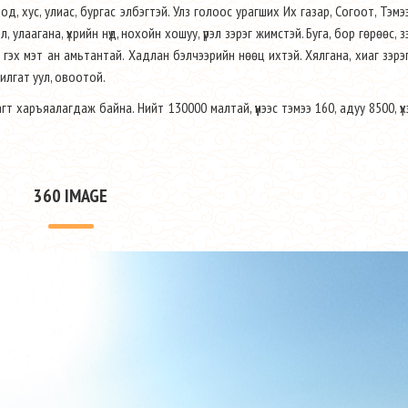
од, хус, улиас, бургас элбэгтэй. Улз голоос урагших Их газар, Согоот, Тэмэ
 улаагана, үхрийн нүд, нохойн хошуу, үрэл зэрэг жимстэй. Буга, бор гөрөөс, зээ
ага гэх мэт ан амьтантай. Хадлан бэлчээрийн нөөц ихтэй. Хялгана, хиаг зэрэ
хилгат уул, овоотой.
гт харъяалагдаж байна. Нийт 130000 малтай, үүнээс тэмээ 160, адуу 8500, үх
360 IMAGE