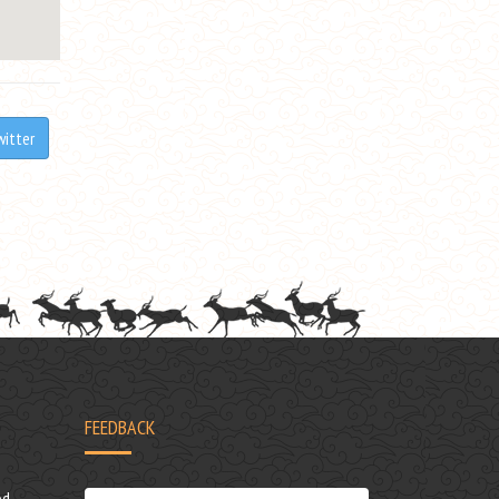
witter
FEEDBACK
d,