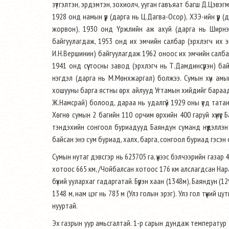
зүтгэлтэн, эрдэмтэн, зохиолч, ууган гавъяат багш Д.Цэв
1928 онд намын үүр (дарга нь Ц.Дагва-Осор), ХЗЭ-ийн үү
жорвон), 1930 онд Үржлийн аж ахуй (дарга нь Ширнэн
байгуулагдаж, 1953 онд их эмчийн салбар (эрхлэгч их 
И.Н.Вершинин) байгуулагдаж 1962 оноос их эмчийн салбар
1941 онд сүү тосны завод (эрхлэгч нь Т.Дамдинсүрэн) б
нэгдэл (дарга нь М.Мөнхжаргал) болжээ. Сумын хүн ам
хошууны барга ястны өрх айлууд Угтамын хийдийг бараада
Ж.Намсрай) болоод, дараа нь удалгүй 1929 оны үед тата
Хөгнө сумын 2 багийн 110 орчим өрхийн 400 гаруй хүмүү
тэндэхийн сонгоол буриадууд Баяндун суманд нүүдэллэн
байсан энэ сум буриад, халх, барга, сонгоол буриад гэсэн 
Сумын нутаг дэвсгэр нь 623705 га, үүнээс бэлчээрийн газар
хотоос 665 км, /Чойбалсан хотоос 176 км алслагдсан Нара
бүхий уулархаг гадаргатай. Бүрэн хаан (1348м), Баяндун (129
1348 м, нам цэг нь 783 м (Улз голын эрэг). Улз гол түүний цутг
нууртай.
Эх газрын уур амьсгалтай. 1-р сарын дундаж температур -