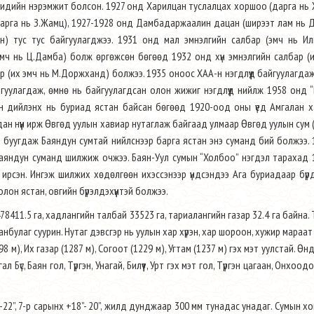
эгмидийн нэрэмжит болсон. 1927 онд Харилцан туслалцах хоршоо (дарга нь 
р (дарга нь З.Жамц), 1927-1928 онд Дамбадаржаалин дацан (ширээт лам нь
) тус тус байгуулагджээ. 1931 онд мал эмнэлгийн салбар (эмч нь Ил
эмч нь Ц.Дамба) болж өргөжсөн бөгөөд 1932 онд хүн эмнэлгийн салбар (
 (их эмч нь М.Доржханд) болжээ. 1935 оноос ХАА-н нэгдлүүд байгуулагдаж
айгуулагдаж, өмнө нь байгуулагдсан олон жижиг нэгдлүүд нийлж 1958 онд 
ын дийлэнх нь буриад ястан байсан бөгөөд 1920-оод оны үед Амгалан х
н нүүн ирж Өвгөд уулын хавиар нутаглаж байгаад улмаар Өвгөд уулын сум 
н буугдаж Баяндун сумтай нийлснээр барга ястан энэ суманд бий болжээ.
с Баяндун суманд шилжиж очжээ. Баян-Уул сумын “Холбоо” нэгдэл тарахад
 ирсэн. Ингэж шилжих хөдөлгөөн ихэссэнээр үндсэндээ Ага буриадаар бү
олон ястан, овгийн бүрэлдэхүүнтэй болжээ.
 478411.5 га, хадлангийн талбай 33523 га, тариалангийн газар 32.4 га байна. 
нбулаг суурин. Нутаг дэвсгэр нь уулын хар хүрэн, хар шороон, хужир мараат
8 м), Их газар (1287 м), Согоот (1229 м), Угтам (1237 м) гэх мэт уулстай. Өн
ал Бүс, Баян гол, Түргэн, Унагай, Билүүт, Урт гэх мэт гол, Түргэн цагаан, Онхоод
22”, 7-р сарынх +18”- 20”, жилд дунджаар 300 мм тунадас унадаг. Сумын х