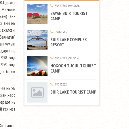
Ж.Цэрэн),
99587666, 89657666
 Д.Жамъян
BAYAN BUIR TOURIST
ьен) анх
CAMP
их эмч нь
 эхэлсэн.
77051515
“Баяндун”
BUIR LAKE COMPLEX
ан уулын
RESORT
(дарга нь
 1958 онд
99577788, 99879559
 1959 онд
NOGOON TUGUL TOURIST
CAMP
рдэл болж
94575252
Төв нь УБ
BUIR LAKE TOURIST CAMP
 хам хөрс
дөр цэг нь
ой гэх мэт
ойт талын