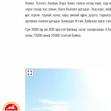
Нэмнэ, Тогоот, Халиун, Бэрх, Баян талын эхээр нарс, хар м
зэрэг газар хус, улиас, бага боловч ургадаг. Энд нэрс, мойл,
үнэг, хэрэм, туулай, чоно, хярс, өмхий хүрэн, дорго, тарв
ургамал голлон ургадаг. Баяндун, Угтам, Хайрхан зэрэг та
Сум 3000 хүн ам, 800 өрхтэй бөгөөд засаг захиргааны 4 ба
хонь 73000, ямаа 35000 толгой байна.