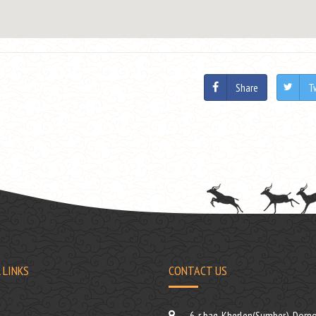
Share
T
 LINKS
CONTACT US
6-r bag, Kherlen(Sumber), Dorno