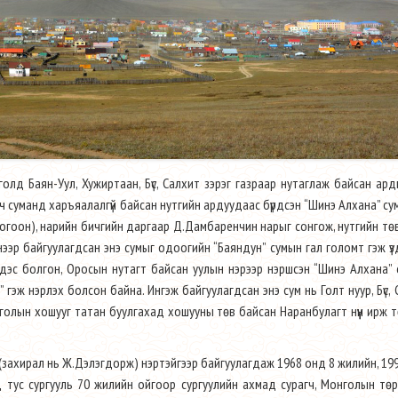
лд Баян-Уул, Хужиртаан, Бүс, Салхит зэрэг газраар нутаглаж байсан ар
 ч суманд харъяалалгүй байсан нутгийн ардуудаас бүрдсэн “Шинэ Алхана” сум
гоон), нарийн бичгийн даргаар Д.Дамбаренчин нарыг сонгож, нутгийн төв
шинээр байгуулагдсан энэ сумыг одоогийн “Баяндун” сумын гал голомт гэж үз
үндэс болгон, Оросын нутагт байсан уулын нэрээр нэршсэн “Шинэ Алхана” 
 гэж нэрлэх болсон байна. Ингэж байгуулагдсан энэ сум нь Голт нуур, Бүс,
з голын хошууг татан буулгахад хошууны төв байсан Наранбулагт нүүн ирж 
 (захирал нь Ж.Дэлэгдорж) нэртэйгээр байгуулагдаж 1968 онд 8 жилийн, 19
 тус сургууль 70 жилийн ойгоор сургуулийн ахмад сурагч, Монголын тө