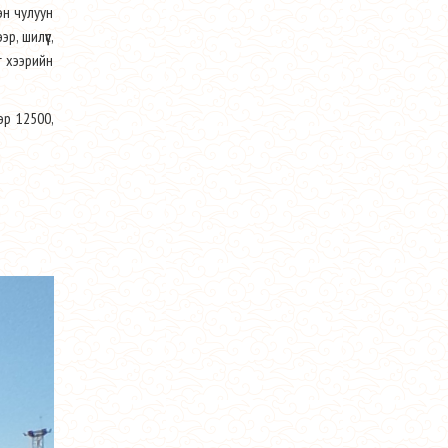
эн чулуун
р, шилүүс,
г хээрийн
эр 12500,