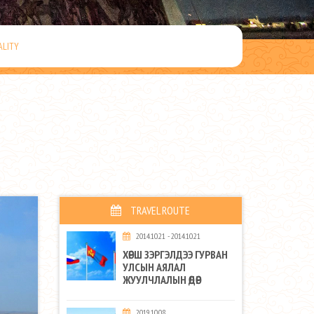
ALITY
TRAVEL ROUTE
2014.10.21 - 2014.10.21
ХӨРШ ЗЭРГЭЛДЭЭ ГУРВАН
УЛСЫН АЯЛАЛ
ЖУУЛЧЛАЛЫН ӨДӨР
2019.10.08