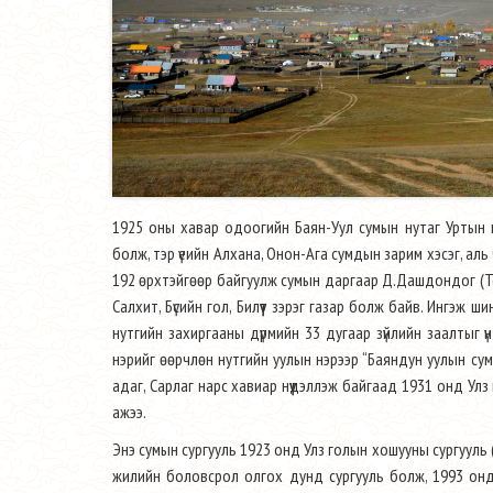
1925 оны хавар одоогийн Баян-Уул сумын нутаг Уртын го
болж, тэр үеийн Алхана, Онон-Ага сумдын зарим хэсэг, аль
192 өрхтэйгөөр байгуулж сумын даргаар Д.Дашдондог (То
Салхит, Бүсийн гол, Билүүт зэрэг газар болж байв. Ингэж 
нутгийн захиргааны дүрмийн 33 дугаар зүйлийн заалтыг 
нэрийг өөрчлөн нутгийн уулын нэрээр “Баяндун уулын сум”
адаг, Сарлаг нарс хавиар нүүдэллэж байгаад 1931 онд Ул
ажээ.
Энэ сумын сургууль 1923 онд Улз голын хошууны сургууль
жилийн боловсрол олгох дунд сургууль болж, 1993 онд