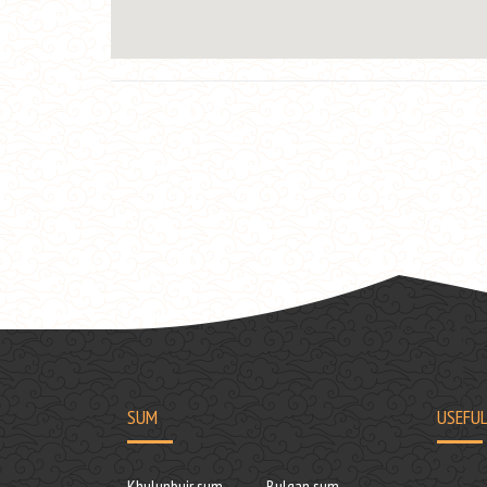
SUM
USEFUL
Khulunbuir sum
Bulgan sum