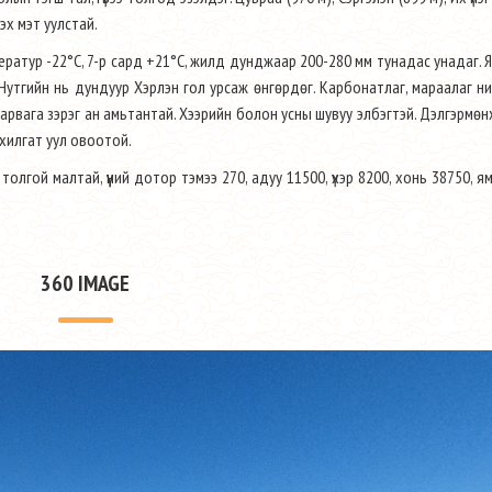
эх мэт уулстай.
ератур -22°С, 7-р сард +21°С, жилд дунджаар 200-280 мм тунадас унадаг. Я
 Нутгийн нь дундуур Хэрлэн гол урсаж өнгөрдөг. Карбонатлаг, мараалаг ни
о, тарвага зэрэг ан амьтантай. Хээрийн болон усны шувуу элбэгтэй. Дэлгэрмөнх
ахилгат уул овоотой.
толгой малтай, үүний дотор тэмээ 270, адуу 11500, үхэр 8200, хонь 38750, я
360 IMAGE