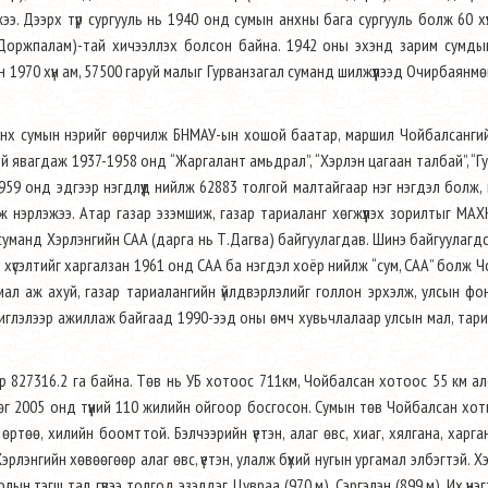
э. Дээрх түр сургууль нь 1940 онд сумын анхны бага сургууль болж 60 хүү
.Доржпалам)-тай хичээллэх болсон байна. 1942 оны эхэнд зарим сумды
н 1970 хүн ам, 57500 гаруй малыг Гурванзагал суманд шилжүүлээд Очирбаянмө
өнх сумын нэрийг өөрчилж БНМАУ-ын хошой баатар, маршил Чойбалсангий
 явагдаж 1937-1958 онд “Жаргалант амьдрал”, “Хэрлэн цагаан талбай”, “Гу
ж 1959 онд эдгээр нэгдлүүд нийлж 62883 толгой малтайгаар нэг нэгдэл болж,
эж нэрлэжээ. Атар газар эзэмшиж, газар тариаланг хөгжүүлэх зорилтыг МА
ус суманд Хэрлэнгийн САА (дарга нь Т.Дагва) байгуулагдав. Шинэ байгуулагд
л хүсэлтийг харгалзан 1961 онд САА ба нэгдэл хоёр нийлж “сум, САА” болж 
мал аж ахуй, газар тариалангийн үйлдвэрлэлийг голлон эрхэлж, улсын ф
ах чиглэлээр ажиллаж байгаад 1990-ээд оны өмч хувьчлалаар улсын мал, тар
зар 827316.2 га байна. Төв нь УБ хотоос 711км, Чойбалсан хотоос 55 км а
г 2005 онд түүний 110 жилийн ойгоор босгосон. Сумын төв Чойбалсан хо
ртөө, хилийн боомттой. Бэлчээрийн үетэн, алаг өвс, хиаг, хялгана, харга
эрлэнгийн хөвөөгөөр алаг өвс, үетэн, улалж бүхий нугын ургамал элбэгтэй. Х
 тэгш тал, гүвээ толгод эзэлдэг. Цувраа (970 м), Сэргэлэн (899 м), Их үнэгт