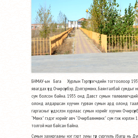
БНМАУ-ын Бага Хурлын Тэргүүлэгчдийн тогтоолоор 1931 о
явагдах үед Очирсүмбэр, Дэлгэрмөнх, Баянталбай сумдыг ни
сум болсон байна. 1935 онд Давст сумын төлөөлөгчдийн
олонд алдаршсан хуучин гурван сумын ард олонд таала
гаргасныг үндэслэн хурлаас сумын нэрийг хуучин Очирсүм
“Мөнх” гэдэг нэрийг авч “Очирбаянмөнх” сум гэж нэрлэн 
толгой мал байсан байна.
Сумын захиргааны нэг гэрт зуны түр сургууль (багш нь Ду