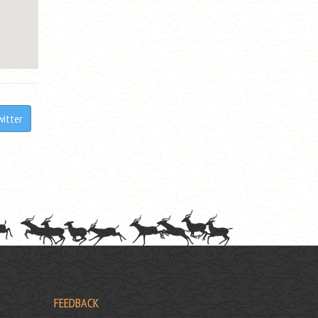
witter
FEEDBACK