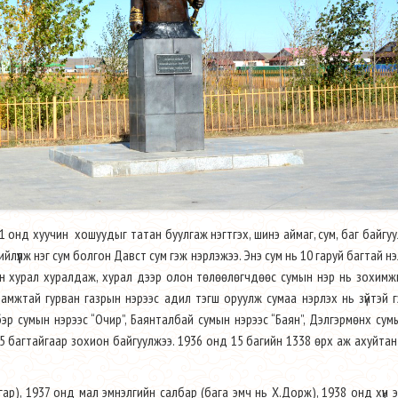
нд хуучин хошуудыг татан буулгаж нэгтгэх, шинэ аймаг, сум, баг байгу
йлүүлж нэг сум болгон Давст сум гэж нэрлэжээ. Энэ сум нь 10 гаруй багтай н
 хурал хуралдаж, хурал дээр олон төлөөлөгчдөөс сумын нэр нь зохимжг
мжтай гурван газрын нэрээс адил тэгш оруулж сумаа нэрлэх нь зүйтэй 
бэр сумын нэрээс “Очир”, Баянталбай сумын нэрээс “Баян”, Дэлгэрмөнх сум
15 багтайгаар зохион байгуулжээ. 1936 онд 15 багийн 1338 өрх аж ахуйта
гар), 1937 онд мал эмнэлгийн салбар (бага эмч нь Х.Дорж), 1938 онд хүн 