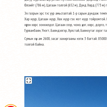
Өлзийт (786 м), Цагаан толгой (652 м), Дунд Хярд (773 м) г
Эх газрын эрс тэс уур амьсгалтай. 1-р сарын дундаж темп
Хар нуур, Цагаан нуур, Хөх нуур гэх мэт нуур тойромтой.
хүрэн хөрс зонхилдог. Цагаан зээр, чоно, үнэг, хярс, дорг
Гурванбаян, Үнэгт, Баяндэлгэр, Хулстай, Баянхутаг зэрэг т
Сумын хүн ам 2600, засаг захиргааны нэгж 3 багтай. 85000 
толгой байна.