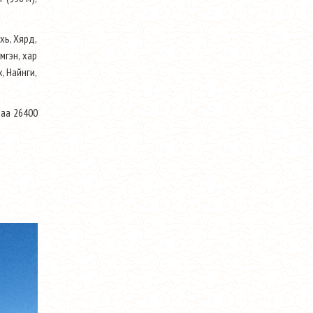
хь, Хярд,
мгэн, хар
, Найнги,
маа 26400