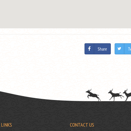
Share
T
 LINKS
CONTACT US