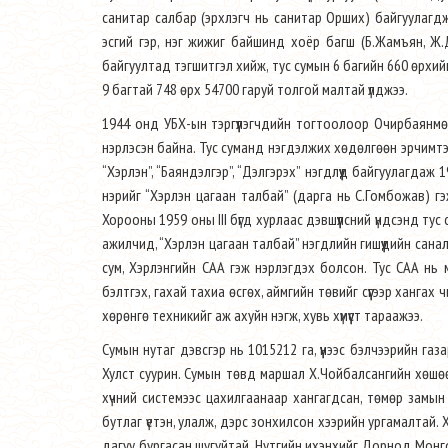
санитар салбар (эрхлэгч нь санитар Орших) байгуулагджэ
эсгий гэр, нэг жижиг байшинд хоёр багш (Б.Жамъян, Ж
байгуултад тэгшитгэл хийж, тус сумын 6 багийн 660 өрхий
9 багтай 748 өрх 54700 гаруй толгой малтай үлджээ.
1944 онд УБХ-ын тэргүүлэгчдийн тогтоолоор Очирбаянм
нэрлэсэн байна. Тус суманд нэгдэлжих хөдөлгөөн эрчимтэй
“Хэрлэн”, “Баяндэлгэр”, “Дэлгэрэх” нэгдлүүд байгуулагда
нэрийг “Хэрлэн цагаан талбай” (дарга нь С.Гомбожав) г
Хорооны 1959 оны III бүгд хурлаас дэвшүүлсний үндсэнд т
ажилчид, “Хэрлэн цагаан талбай” нэгдлийн гишүүдийн сана
сум, Хэрлэнгийн САА гэж нэрлэгдэх болсон. Тус САА нь 
бэлтгэх, гахай тахиа өсгөх, аймгийн төвийг сүүгээр ханг
хөрөнгө техникийг аж ахуйн нэгж, хувь хүмүүст тараажээ.
Сумын нутаг дэвсгэр нь 1015212 га, үүнээс бэлчээрийн га
Хулст суурин. Сумын төвд маршал Х.Чойбалсангийн хөшөө
хүчний системээс цахилгаанаар хангагдсан, төмөр замын ө
бутлаг үетэн, улалж, дэрс зонхилсон хээрийн ургамалтай. Х
дагуу бургасан шугуйтай. Нутгийн ихэнхийг Дорнод Монголын