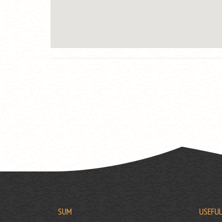
SUM
USEFUL