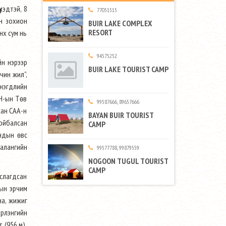
хэдтэй, 8
77051515
н зохион
BUIR LAKE COMPLEX
RESORT
нх сум нь
94575252
н нэрээр
BUIR LAKE TOURIST CAMP
чин жил”,
 нэгдлийн
ХН-ын Төв
99587666, 89657666
сан САА-н
BAYAN BUIR TOURIST
Чойбалсан
CAMP
ондын өвс
иалангийн
99577788, 99879559
NOGOON TUGUL TOURIST
CAMP
лслагдсан
тын эрчим
на, жижиг
эрлэнгийн
 (956 м),