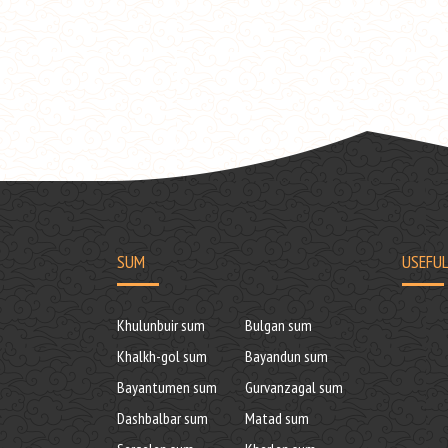
SUM
USEFUL
Khulunbuir sum
Bulgan sum
Khalkh-gol sum
Bayandun sum
Bayantumen sum
Gurvanzagal sum
Dashbalbar sum
Matad sum