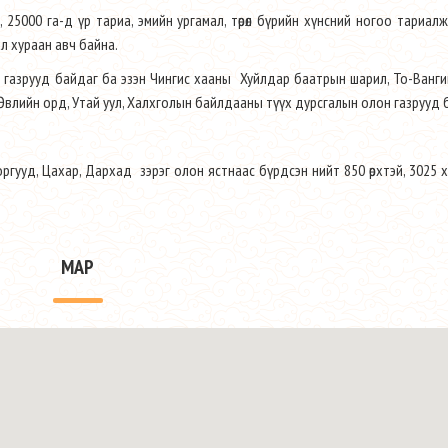
, 25000 га-д үр тариа, эмийн ургамал, төрөл бүрийн хүнсний ногоо тариалж
бал хураан авч байна.
 газрууд байдаг ба эзэн Чингис хааны Хуйлдар баатрын шарил, То-Ванги
влийн орд, Утай уул, Халхголын байлдааны түүх дурсгалын олон газрууд 
 Торгууд, Цахар, Дархад зэрэг олон ястнаас бүрдсэн нийт 850 өрхтэй, 3025 
MAP