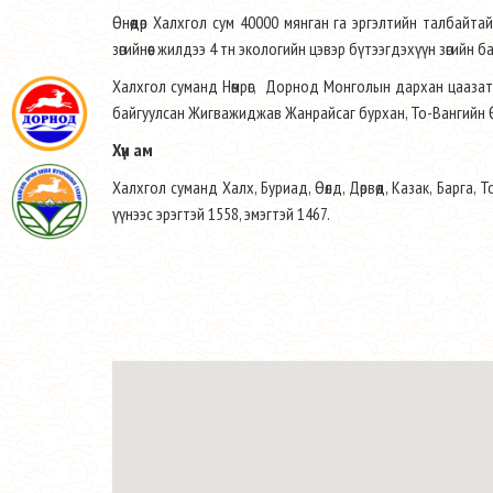
Өнөөдөр Халхгол сум 40000 мянган га эргэлтийн талбайтай
зөгийнөөс жилдээ 4 тн экологийн цэвэр бүтээгдэхүүн зөгийн 
Халхгол суманд Нөмрөг, Дорнод Монголын дархан цаазат
байгуулсан Жигважиджав Жанрайсаг бурхан, То-Вангийн Ө
Хүн ам
Халхгол суманд Халх, Буриад, Өөлд, Дөрвөд, Казак, Барга,
үүнээс эрэгтэй 1558, эмэгтэй 1467.