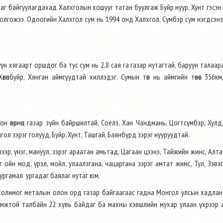
аг байгуулагдахад Халхголын хошууг татан буулгаж Буйр нуур, Хунт гэсэн
олгожээ. Одоогийн Халхгол сум нь 1994 онд Халхгол, Сүмбэр сум нэгдсэн
н хягаарт оршдог ба тус сум нь 2,8 сая га газар нутагтай, баруун талаа
нбуйр, Хянган аймгуудтай хиллэдэг. Сумын төв нь аймгийн төвөөс 356км
н өвөрмөц газар зүйн байршилтай, Соёлз, Хан Чандмань, Цогтсүмбэр, Хулд
тангол зэрэг голууд, Буйр, Хунт, Ташгай, Баянбүрд зэрэг нууруудтай.
зээр, үнэг, мануул, зэрэг араатан амьтад, Цагаан цээнэ, Тайжийн жинс, Алта
эг ойн мод, үрэл, мойл, улаалзгана, чацаргана зэрэг амтат жимс, Тул, Зэвэг
өвс ургамал ургадаг баялаг нутаг юм.
ть, холимог металын олон орд газар байгаагаас гадна Монгол улсын хадла
мжтой талбайн 22 хувь байдаг ба махны хэвшлийн мухар улаан үхрээр 