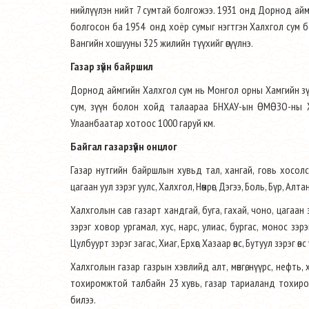
нийлүүлэн нийт 7 сумтай болгожээ. 1931 онд Дорнод айм
болгосон ба 1954 онд хоёр сумыг нэгтгэн Халхгол сум б
Вангийн хошууны 325 жилийн түүхийг өгүүлнэ.
Газар зүйн байршил
Дорнод аймгийн Халхгол сум нь Монгол орны Хамгийн зүү
сум, зүүн болон хойд талаараа БНХАУ-ын ӨМӨЗО-ны Хөлө
Улаанбаатар хотоос 1000 гаруй км.
Байгал газарзүйн онцлог
Газар нутгийн байршлын хувьд тал, хангай, говь хосолсо
цагаан уул зэрэг уулс, Халхгол, Нөмрөг, Дэгээ, Боль, Бүр, Ал
Халхголын сав газарт хандгай, буга, гахай, чоно, цагаан 
зэрэг ховор ургамал, хус, нарс, улиас, бургас, монос зэр
Цулбуурт зэрэг загас, Хиаг, Ерхөг, Хазаар өвс, Бутуул зэрэг 
Халхголын газар газрын хэвлийд алт, мөнгө, нүүрс, неф
тохиромжтой талбайн 23 хувь, газар тариаланд тохиро
билээ.