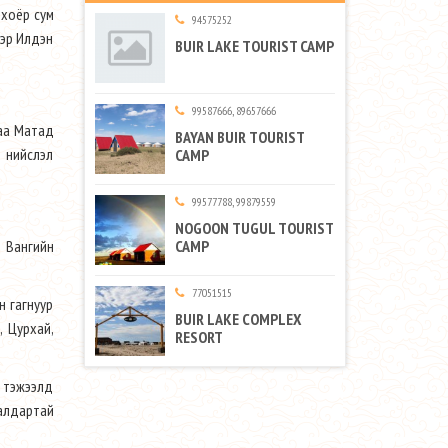
 хоёр сум
94575252
ээр Илдэн
BUIR LAKE TOURIST CAMP
99587666, 89657666
раа Матад
BAYAN BUIR TOURIST
, нийслэл
CAMP
99577788, 99879559
NOGOON TUGUL TOURIST
, Вангийн
CAMP
77051515
н гагнуур
BUIR LAKE COMPLEX
, Цурхай,
RESORT
н тэжээлд
алдартай