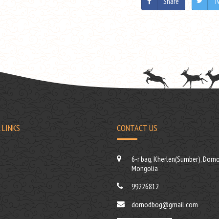
Share
T
 LINKS
CONTACT US
6-r bag, Kherlen(Sumber), Dorno
Mongolia
99226812
dornodbog@gmail.com