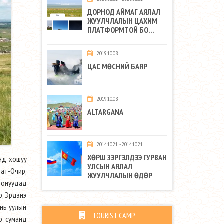
ДОРНОД АЙМАГ АЯЛАЛ
ЖУУЛЧЛАЛЫН ЦАХИМ
ПЛАТФОРМТОЙ БО...
2019.10.08
ЦАС МӨСНИЙ БАЯР
2019.10.08
ALTARGANA
2014.10.21 - 2014.10.21
ХӨРШ ЗЭРГЭЛДЭЭ ГУРВАН
унд хошуу
УЛСЫН АЯЛАЛ
Бат-Очир,
ЖУУЛЧЛАЛЫН ӨДӨР
 онуудад
р, Эрдэнэ
ань уулын
TOURIST CAMP
йр суманд