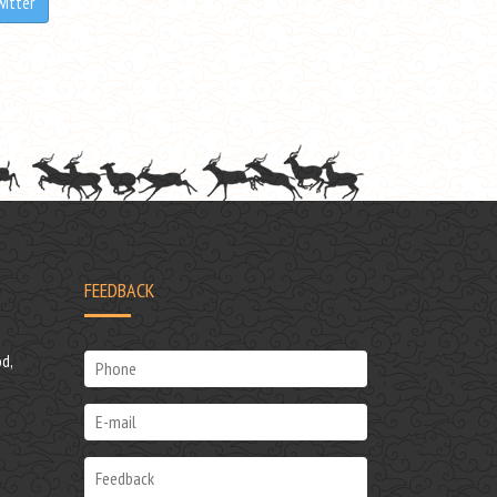
witter
FEEDBACK
d,