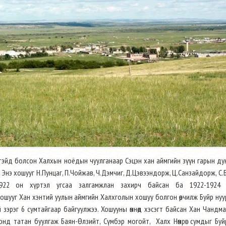
стэйд болсон Халхын ноёдын чуулганаар Сэцэн хан аймгийн зүүн гарын д
Энэ хошууг Н.Пунцаг, П.Чойжав, Ч.Дэмчиг, Д.Цэвээндорж, Ц.Санзайдорж, С.
-1922 он хүртэл угсаа залгамжлан захирч байсан ба 1922-1924
шууг Хан хэнтий уулын аймгийн Халхголын хошуу болгон өөрчилж Буйр нуу
й зэрэг 6 сумтайгаар байгуулжээ. Хошууны өмнөд хэсэгт байсан Хан Чандм
 онд татан буулгаж Баян-Өлзийт, Сүмбэр могойт, Халх Нөмрөг сумдыг Бу