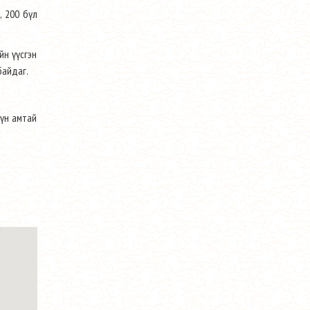
, 200 бүл
йн үүсгэн
байдаг.
хүн амтай