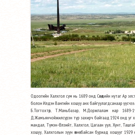
Одоогийн Халхгол сум нь 1689 онд Сөнөдийн нутаг Ар эл
болон Илдэн Вангийн хошуу анх байгуулагдсанаар үүсчээ. 
Б.Тогтохтөр, Т.Маньбазар, М.Доржпалам нар 1689
Д.Жамъянчойжилсүрэн түр захирч байгаад 1924 онд уг хо
мандал, Түмэн-Өлзийт, Халхгол, Цагаан уул, Хунт, Ташга
хошуу, Халхголын зүүн өмнө байсан буриад хошууг 1929