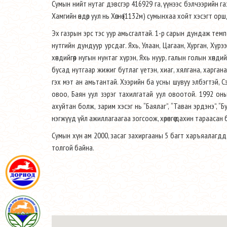
Сумын нийт нутаг дэвсгэр 416929 га, үүнээс бэлчээрийн 
Хамгийн өндөр уул нь Хөгнө (1132м) сумынхаа хойт хэсэгт ор
Эх газрын эрс тэс уур амьсгалтай. 1-р сарын дундаж темп
нутгийн дундуур урсдаг. Яхь, Улаан, Цагаан, Хурган, Хүр
хөндийгөөр нугын нунтаг хүрэн, Яхь нуур, галын голын хөндийг
бусад нутгаар жижиг бутлаг үетэн, хиаг, хялгана, харгана
гэх мэт ан амьтантай. Хээрийн ба усны шувуу элбэгтэй, 
овоо, Баян уул зэрэг тахилгатай уул овоотой. 1992 он
ахуйтан болж, зарим хэсэг нь “Баялаг”, “Таван эрдэнэ”, 
нэгжүүд үйл ажиллагаагаа зогсоож, хөрөнгөө дахин тараасан 
Сумын хүн ам 2000, засаг захиргааны 5 багт харъяалагддаг
толгой байна.