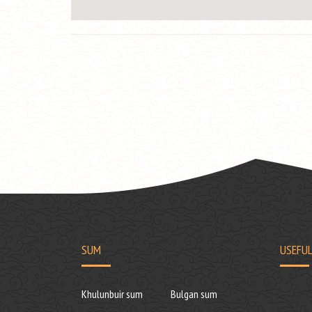
SUM
USEFUL
Khulunbuir sum
Bulgan sum