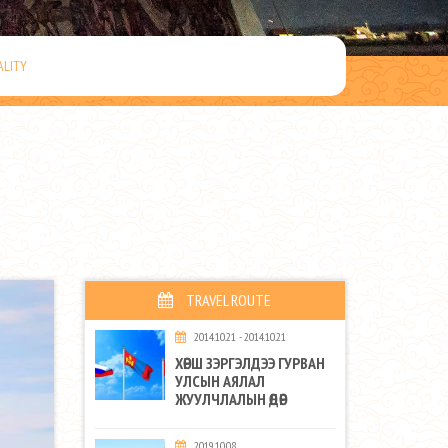
ALITY
TRAVEL ROUTE
2014.10.21 - 2014.10.21
ХӨРШ ЗЭРГЭЛДЭЭ ГУРВАН
УЛСЫН АЯЛАЛ
ЖУУЛЧЛАЛЫН ӨДӨР
2019.10.08