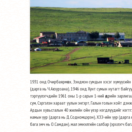
1931 онд Очирбаярмөнх, Зэндмэн сумдын хэсэг хүмүүсийн 
(дарга нь Ч.Аюурзана), 1946 онд Хунт сумын нутагт байгу
тэргүүлэгчдийн 1961 оны 1-р сарын 1-ний өдрийн зарлигаа
сум, Сэргэлэн хараат уулын энгэрт, Галын голын хойт дэнжи
Ардын хувьсгалын 40 жилийн ойн үеэр нэгдлүүдийг нэгтгэ
намын үүр (дарга нь Д.Содномцэрэн), ХЗЭ-ийн үүр (дарга 
бага эмч нь О.Самдан), мал эмнэлгийн салбар (эрхлэгч баг