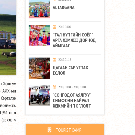
ALTARGANA
2019.08.05
"ТАЛ НУТГИЙН СОЁЛ"
АРГА ХЭМЖЭЭ ДОРНОД
АЙМГААС
2019.01.18
ЦАГААН САР УГТАХ
ЁСЛОЛ
Хөгнө сум
2019.08.04 - 2019.08.04
эн АИХ-ын
"СОНГОДОГ АЯЛГУУ"
 Сэргэлэн
СИМФОНИ НАЙРАЛ
нэрлэжээ.
ХӨГЖМИЙН ТОГЛОЛТ
 1961 онд
 (эрхлэгч
TOURIST CAMP