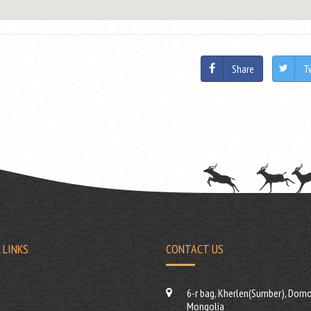
Share
T
 LINKS
CONTACT US
6-r bag, Kherlen(Sumber), Dorno
Mongolia