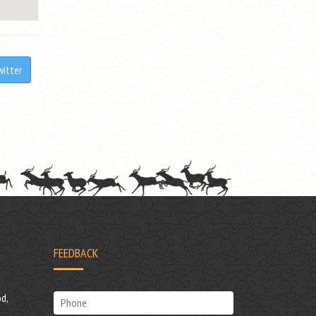
witter
FEEDBACK
d,