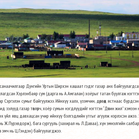
санаачилгаар Дунгийн Уртын Ширхэн хашаат гэдэг газар анх байгуулагдсан 
улагдсан Хэрлэнбаяр сум (дарга нь А.Амгалан) хоёрыг татан буулгаж нэгтг
р Сэргэлэн сумыг байгуулжээ. Ийнхүү халх, үзэмчин, дөрвөд ястнаас бүрдсэн
д зэлүүд газар төвлөрч, хоёр сумын нэгдлүүдийг нэгтгэн “Дөчин жил” хэмээн 
х үйл явц давхацсан учир ийнхүү бэлгэдлийн утгыг агуулж нэрлэсэн ажээ.
нь Ж.Пүрэвдорж), бага сургууль (захирал нь Л.Даваа), хүн эмнэлгийн салбар
а эмч нь Ц.Гэндэн) байгуулагджээ.