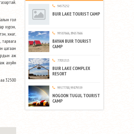
газартай.
94575252
BUIR LAKE TOURIST CAMP
Галын гол
ар хүрэн,
99587666, 89657666
тэн, хиаг,
BAYAN BUIR TOURIST
, тарвага
CAMP
йн цагаан
 ардын аж
77051515
 аж ахуйн
BUIR LAKE COMPLEX
RESORT
маа 32500
99577788, 99879559
NOGOON TUGUL TOURIST
CAMP