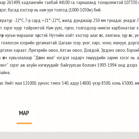
газар 265499, хадлангийн талбай 44100 га, тариаланд тохиромжтой 107330 
шдог, бусад хэсгээр нь нам уул толгод (1000-1050м) бий.
ератур -22°С, 7-р сард +21°-22°С, жилд дунджаар 250 мм тунадас унадаг. 
ээт зэрэг нуур тойромтой. Нам уулс, гүвээ, толгодоор нимгэн карбонатлаг х
өөр нугын мараалаг хөрстэй. Нутгийн хойт хэсгээр алаг өвс, хялгана, зүр өвс, үе
 голлосон хээрийн ургамалтай. Цагаан зээр, үнэг, хярс, чоно, мануул, дорго
Сэргэлэн хараат, Лүнгэрийн овоо, Алтан овоо, Довдой, Эрдэнэ овоо, Бэрхи
ы өмч хувьчлалаар “Дөчин жил” нэгдэл задарч гишүүдийн зарим хэсэг нь
“Буянт” зэрэг аж ахуйн нэгжүүдийг байгуулсан боловч 1993-1994 онд дээрх
байна.
. Нийт мал 121000, үүнээс тэмээ 540, адуу 14800, үхэр 8500, хонь 65000, я
MAP