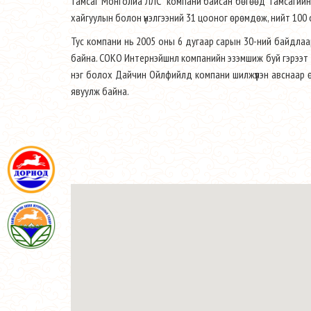
тамсаг Монголиа ЛЛС” компани байсан бөгөөд Тамсагийн 
хайгуулын болон үнэлгээний 31 цооног өрөмдөж, нийт 100
Тус компани нь 2005 оны 6 дугаар сарын 30-ний байдлаар
байна. СОКО Интернэйшнл компанийн эзэмшиж буй гэрээ
нэг болох Дайчин Ойлфийлд компани шилжүүлэн авснаар 
явуулж байна.