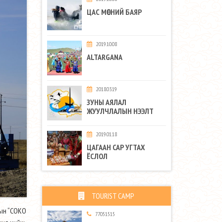
ЦАС МӨСНИЙ БАЯР
2019.10.08
ALTARGANA
2018.03.19
ЗУНЫ АЯЛАЛ
ЖУУЛЧЛАЛЫН НЭЭЛТ
2019.01.18
ЦАГААН САР УГТАХ
ЁСЛОЛ
TOURIST CAMP
-ын “СОКО
77051515