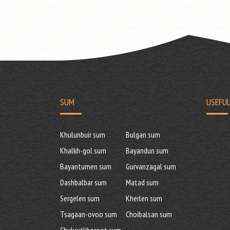
SUM
USEFUL
Khulunbuir sum
Bulgan sum
Khalkh-gol sum
Bayandun sum
Bayantumen sum
Gurvanzagal sum
Dashbalbar sum
Matad sum
Sergelen sum
Kherlen sum
Tsagaan-ovoo sum
Choibalsan sum