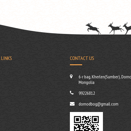
 LINKS
CONTACT US
6-r bag, Kherlen(Sumber), Dorno
Mongolia
99226812
dornodbog@gmail.com