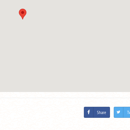
Share
T