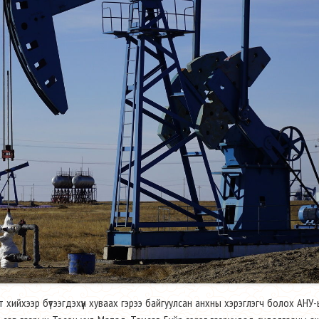
хийхээр бүтээгдэхүүн хуваах гэрээ байгуулсан анхны хэрэглэгч болох АНУ