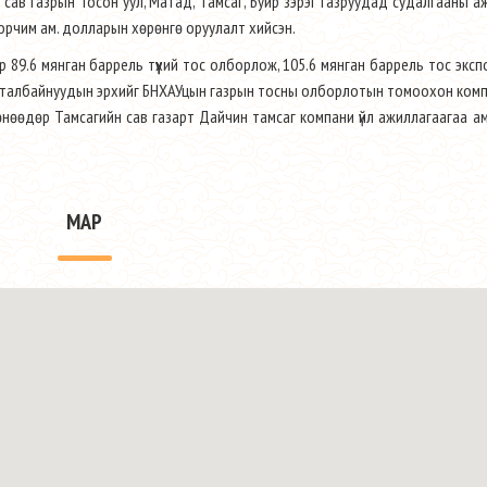
сав газрын Тосон уул, Матад, Тамсаг, Буйр зэрэг газруудад судалгааны а
 орчим ам. долларын хөрөнгө оруулалт хийсэн.
 89.6 мянган баррель түүхий тос олборлож, 105.6 мянган баррель тос экс
т талбайнуудын эрхийг БНХАУцын газрын тосны олборлотын томоохон ком
өнөөдөр Тамсагийн сав газарт Дайчин тамсаг компани үйл ажиллагаагаа 
MAP