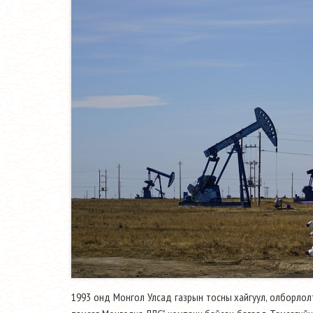
1993 онд Монгол Улсад газрын тосны хайгуул, олборлолт 