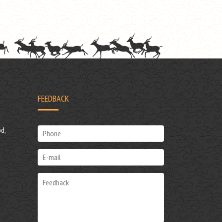
FEEDBACK
d,