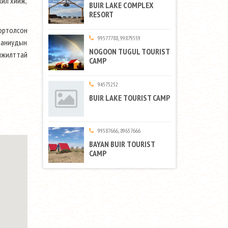
жил хийж,
BUIR LAKE COMPLEX
RESORT
портолсон
99577788, 99879559
паниудын
NOGOON TUGUL TOURIST
амжилттай
CAMP
94575252
BUIR LAKE TOURIST CAMP
99587666, 89657666
BAYAN BUIR TOURIST
CAMP