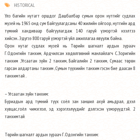
HISTORICAL
Улз багийн нутагт оршдог Дашбалбар сумын орон нутгийг судлах
музей нь 1965 онд сум байгуулагдсаны 40 жилийн ойгоор, нутгийн ард
түмний хандиваар байгуулагдаж 140 гаруй үзмэртэй нээлтээ
хийсэн..Эдүгээ 800 гаруй үзмэртэй үйл ажиллагаа явуулж байна.
Орон нутаг судлах музей нь Төрийн шагналт ардын зураач
Г.Одонгийн танхим, Ардчилсан хөдөлгөөний манлайлагч С.Зоригийн
танхим ,Угсаатан зүйн 2 танхим, Байгалийн 2 танхим, Сумаас төрөн
гарсан алдартаны танхим ,Сумын түүхиийн танхим гэсэн бие даасан 8
танхимтай .
– Угсаатан зүйн танхим:
Буриадын ард түмний түүх соёл зан заншил ахуй амьдрал, дээл
хувцас,гоёл чимэглэл, эд хэрэглэлүүдийг дэлгэсэн үзмэрүүдтэй. 2
танхимтай
Төрийн шагналт ардын зураач Г.Одонгийн танхим: