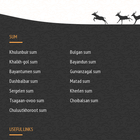
SUM
Khulunbuir sum
Bulgan sum
Khalkh-gol sum
Bayandun sum
Bayantumen sum
Gurvanzagal sum
Dashbalbar sum
Matad sum
Sergelen sum
Kherlen sum
Tsagaan-ovoo sum
Choibalsan sum
Chuluutkhoroot sum
USEFUL LINKS