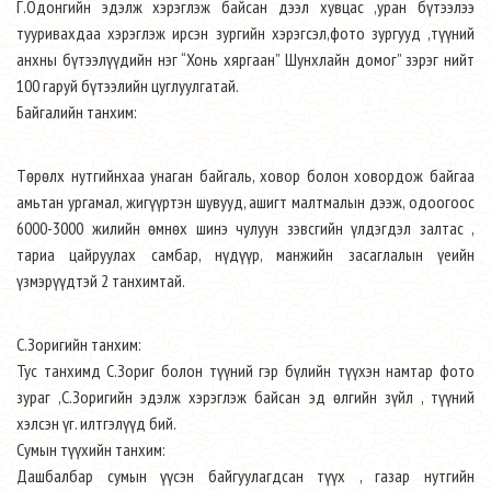
Г.Одонгийн эдэлж хэрэглэж байсан дээл хувцас ,уран бүтээлээ
тууривахдаа хэрэглэж ирсэн зургийн хэрэгсэл,фото зургууд ,түүний
анхны бүтээлүүдийн нэг “Хонь хяргаан” Шунхлайн домог” зэрэг нийт
100 гаруй бүтээлийн цуглуулгатай.
Байгалийн танхим:
Төрөлх нутгийнхаа унаган байгаль, ховор болон ховордож байгаа
амьтан ургамал, жигүүртэн шувууд, ашигт малтмалын дээж, одоогоос
6000-3000 жилийн өмнөх шинэ чулуун зэвсгийн үлдэгдэл залтас ,
тариа цайруулах самбар, нүдүүр, манжийн засаглалын үеийн
үзмэрүүдтэй 2 танхимтай.
С.Зоригийн танхим:
Тус танхимд С.Зориг болон түүний гэр бүлийн түүхэн намтар фото
зураг ,С.Зоригийн эдэлж хэрэглэж байсан эд өлгийн зүйл , түүний
хэлсэн үг. илтгэлүүд бий.
Сумын түүхийн танхим:
Дашбалбар сумын үүсэн байгуулагдсан түүх , газар нутгийн