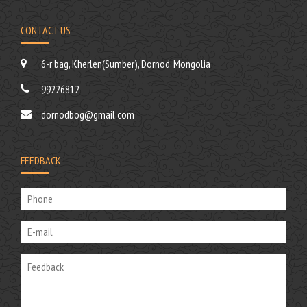
CONTACT US
6-r bag, Kherlen(Sumber), Dornod, Mongolia
99226812
dornodbog@gmail.com
FEEDBACK