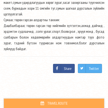
макет,сумын удирдлагуудын хөрөг зураг,засаг захиргааны түүхчилсэн
схем, буриадын хори 11 омгийн туг,сумын шагнал дурсгалын зүйлийн
цуглуулгатай.
Сумаас төрөн гарсан алдартны танхим:
Дашбалбараас төрөн гарсан төр нийгмийн зүтгэлтэн,ахмад дайчид ,
эрдэмтэн судлаачид , соёл урлаг,спорт,болвсрол , эрүүл мэнд , бусад
салбарын болон хөдөлмөрийн алдартнуудын намтар түүх ,фото
зураг, тэдний бүтээн тууривсан ном товхимол,бэлэг дурсгалын
зүйлүүд байдаг.
Share
Twitter
TRAVEL ROUTE