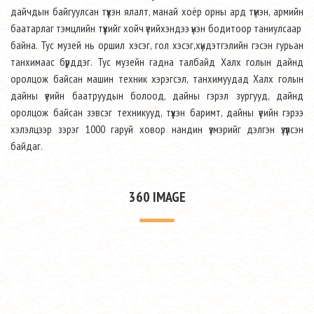
дайчдын байгуулсан түүхэн ялалт, манай хоёр орны ард түмэн, армийн
баатарлаг тэмцлийн түүхийг хойч үеийхэндээ үнэн бодитоор таниулсаар
байна. Тус музей нь оршил хэсэг, гол хэсэг,хүндэтгэлийн гэсэн гурьан
танхимаас бүрддэг. Тус музейн гадна талбайд Халх голын дайнд
оролцож байсан машин техник хэрэгсэл, танхимуудад Халх голын
дайны үеийн баатруудын болоод, дайны гэрэл зургууд, дайнд
оролцож байсан зэвсэг техникууд, түүхэн баримт, дайны үеийн гэрээ
хэлэлцээр зэрэг 1000 гаруй ховор нандин үзмэрийг дэлгэн үзүүлсэн
байдаг.
360 IMAGE