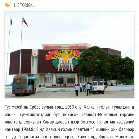
HISTORICAL
Тус музей нь Сүмбэр зумын төвд 1939 оны Халхын голын тулалдаанд
японы түрэмгийлэгчдйиг бут цохисон Зөвлөлт-Монголын цэргийн
ялалтанд зориулан Хамар даваан дээр босгосон ялалтын хөшөөний
хамтаар 1984.8.18 нд Халхын голын ялалтын 45 жилийн ойн баяраар
нээгдсэн цагаасаа эхлэн өнөөг хүртэл Халх голд Зөвлөлт-Монголын