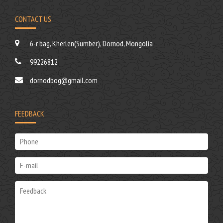
CONTACT US
6-r bag, Kherlen(Sumber), Dornod, Mongolia
99226812
dornodbog@gmail.com
FEEDBACK