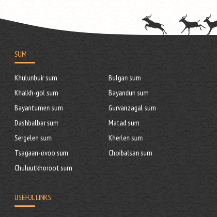
SUM
Khulunbuir sum
Bulgan sum
Khalkh-gol sum
Bayandun sum
Bayantumen sum
Gurvanzagal sum
Dashbalbar sum
Matad sum
Sergelen sum
Kherlen sum
Tsagaan-ovoo sum
Choibalsan sum
Chuluutkhoroot sum
USEFUL LINKS