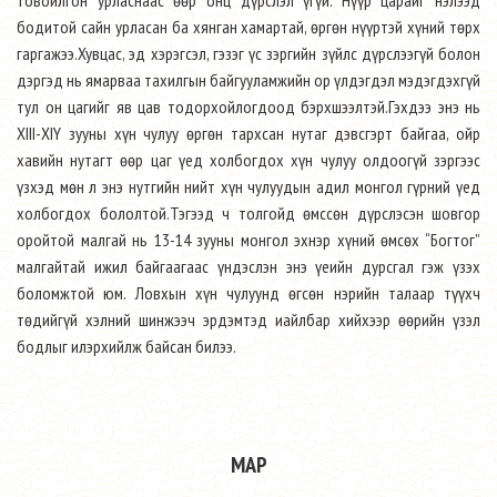
товойлгон урласнаас өөр онц дүрслэл үгүй. Нүүр царайг нэлээд
бодитой сайн урласан ба хянган хамартай, өргөн нүүртэй хүний төрх
гаргажээ.Хувцас, эд хэрэгсэл, гэзэг үс зэргийн зүйлс дүрслээгүй болон
дэргэд нь ямарваа тахилгын байгууламжийн ор үлдэгдэл мэдэгдэхгүй
тул он цагийг яв цав тодорхойлогдоод бэрхшээлтэй.Гэхдээ энэ нь
XIII-XIY зууны хүн чулуу өргөн тархсан нутаг дэвсгэрт байгаа, ойр
хавийн нутагт өөр цаг үед холбогдох хүн чулуу олдоогүй зэргээс
үзхэд мөн л энэ нутгийн нийт хүн чулуудын адил монгол гүрний үед
холбогдох бололтой.Тэгээд ч толгойд өмссөн дүрслэсэн шовгор
оройтой малгай нь 13-14 зууны монгол эхнэр хүний өмсөх “Богтог”
малгайтай ижил байгаагаас үндэслэн энэ үеийн дурсгал гэж үзэх
боломжтой юм. Ловхын хүн чулуунд өгсөн нэрийн талаар түүхч
төдийгүй хэлний шинжээч эрдэмтэд иайлбар хийхээр өөрийн үзэл
бодлыг илэрхийлж байсан билээ.
MAP