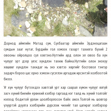
Дорнод аймгийн Матад сум, Сүхбаатар аймгийн Эрдэнэцагаан
сумдын зааг нутаг, Бүрдийн гол хэмээх газарт тахилга бүхий 2
овооны ойролцоо сул хэвтэнэ.Нутгийн ард олон эл овоо ба хүн
чулууг эрт дээр үеэс хүндлэн тахиж байна.Нутгийн олон энэхүү
хөшөөг хүндлэн тахидаг нь энэ хэвтээ хөргийг босговол тэнгэр
задарч бороо цас орно хэмээн сүсэглэн аргадаж ирсэнтэй холбоотой
бизээ.
Уг хүн чулууг бүтээхдээ хавтгай урт хар саарал хүмэн чулууг ялгүй
засч хүний биеийн ерөнхий хэлбэр гаргаад нэг талд нь хүний толгойг
нэлээд бодитой урлан цоолборлосон байх ажээ.Толгой нь шовгор
үзүүртэй дуулга хэлбэрийн дүрслэж чихийг тал цагираг хэлбэрээр