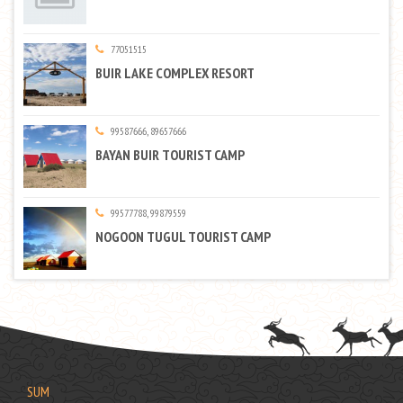
77051515
BUIR LAKE COMPLEX RESORT
99587666, 89657666
BAYAN BUIR TOURIST CAMP
99577788, 99879559
NOGOON TUGUL TOURIST CAMP
SUM