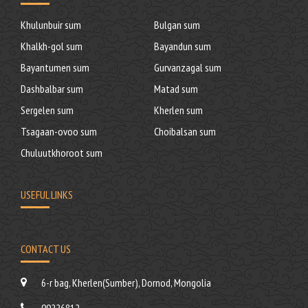
Khulunbuir sum
Bulgan sum
Khalkh-gol sum
Bayandun sum
Bayantumen sum
Gurvanzagal sum
Dashbalbar sum
Matad sum
Sergelen sum
Kherlen sum
Tsagaan-ovoo sum
Choibalsan sum
Chuluutkhoroot sum
USEFUL LINKS
CONTACT US
6-r bag, Kherlen(Sumber), Dornod, Mongolia