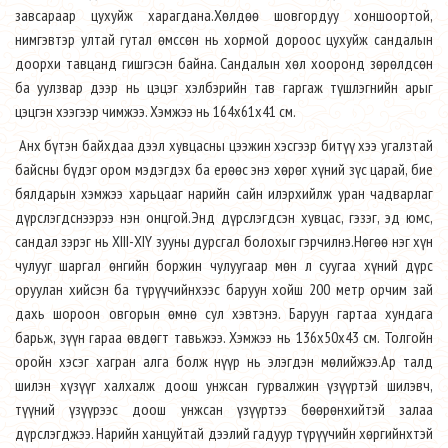
завсараар цухуйж харагдана.Хөлдөө шовгордуу хоншоортой,
нимгэвтэр ултай гутал өмссөн нь хормой дороос цухуйж сандалын
доорхи тавцанд гишгэсэн байна. Сандалын хөл хооронд зөрөлдсөн
ба уулзвар дээр нь цэцэг хэлбэрийн тав гаргаж түшлэгнийн арыг
цэцгэн хээгээр чимжээ. Хэмжээ нь 164х61х41 см.
Анх бүтэн байхдаа дээл хувцасны цээжин хэсгээр битүү хээ угалзтай
байсны бүдэг ором мэдэгдэх ба ерөөс энэ хөрөг хүний зүс царай, бие
бялдарын хэмжээ харьцааг нарийн сайн илэрхийлж уран чадварлаг
дүрслэгдснээрээ нэн онцгой.Энд дүрслэгдсэн хувцас, гэзэг, эд юмс,
сандал зэрэг нь XIII-XIY зууны дурсгал болохыг гэрчилнэ.Нөгөө нэг хүн
чулууг шаргал өнгийн боржин чулуугаар мөн л суугаа хүний дүрс
оруулан хийсэн ба түрүүчийнхээс баруун хойш 200 метр орчим зай
дахь шороон овгорын өмнө сул хэвтэнэ. Баруун гартаа хундага
барьж, зүүн гараа өвдөгт тавьжээ. Хэмжээ нь 136х50х43 см. Толгойн
оройн хэсэг хагран алга болж нүүр нь элэгдэн мөлийжээ.Ар талд
шилэн хүзүүг халхалж доош унжсан гурвалжин үзүүртэй шилэвч,
түүний үзүүрээс доош унжсан үзүүртээ бөөрөнхийтэй залаа
дүрслэгджээ. Нарийн ханцуйтай дээлий гадуур түрүүчийн хөргийнхтэй