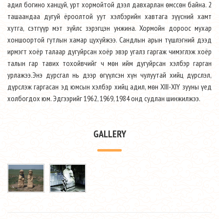
адил богино ханцуй, урт хормойтой дээл давхарлан өмссөн байна. 2
ташаандаа дугуй ёроолтой уут хэлбэрийн хавтага зүүсний хамт
хутга, сэтгүүр мэт зүйлс зэрэгцэн унжина. Хормойн дороос мухар
хоншоортой гутлын хамар цухуйжээ. Сандлын арын түшлэгний дээд
ирмэгт хоёр талаар дугуйрсан хоёр эвэр угалз гаргаж чимэглэж хоёр
талын гар тавих тохойвчийг ч мөн ийм дугуйрсан хэлбэр гарган
урлажээ.Энэ дурсгал нь дээр өгүүлсэн хүн чулуутай хийц дүрслэл,
дүрслэж гаргасан эд юмсын хэлбэр хийц адил, мөн XIII-XIY зууны үед
холбогдох юм. Эдгээрийг 1962, 1969, 1984 онд судлан шинжилжээ.
GALLERY