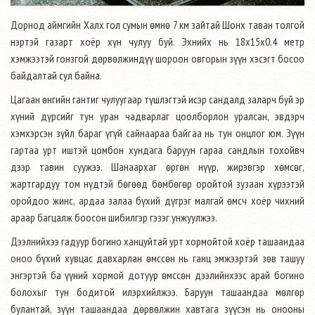
Дорнод аймгийн Халх гол сумын өмнө 7 км зайтай Шонх таван толгой
нэртэй газарт хоёр хүн чулуу буй. Эхнийх нь 18х15х0.4 метр
хэмжээтэй гонзгой дөрвөлжиндүү шороон овгорын зүүн хэсэгт босоо
байдалтай сул байна.
Цагаан өнгийн гантиг чулуугаар түшлэгтэй исэр сандалд заларч буй эр
хүний дүрсийг тун уран чадварлаг цоолборлон уралсан, эвдэрч
хэмхэрсэн зүйл бараг үгүй сайнаараа байгаа нь тун онцлог юм. Зүүн
гартаа урт иштэй цомбон хундага баруун гараа сандлын тохойвч
дээр тавин суужээ. Шанаархаг өргөн нүүр, жирэвгэр хөмсөг,
жартгардуу том нүдтэй бөгөөд бөмбөгөр оройтой зузаан хүрээтэй
оройдоо жинс, ардаа залаа бүхий дүгрэг малгай өмсч хоёр чихний
араар багцалж боосон шибилгэр гэзэг унжуулжээ.
Дээлнийхээ гадуур богино ханцуйтай урт хормойтой хоёр ташаандаа
оноо бүхий хувцас давхарлан өмссөн нь ганц эмжээртэй зөв ташуу
энгэртэй ба үүний хормой дотуур өмссөн дээлийнхээс арай богино
болохыг тун бодитой илэрхийлжээ. Баруун ташаандаа мөлгөр
булантай, зүүн ташаандаа дөрвөлжин хавтага зүүсэн нь онооны