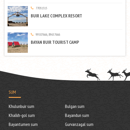
77051515
BUIR LAKE COMPLEX RESORT
99587666, 89657666
BAYAN BUIR TOURIST CAMP
SUM
Khulunbuir sum
Bulgan sum
Khalkh-gol sum
Bayandun sum
Bayantumen sum
Gurvanzagal sum