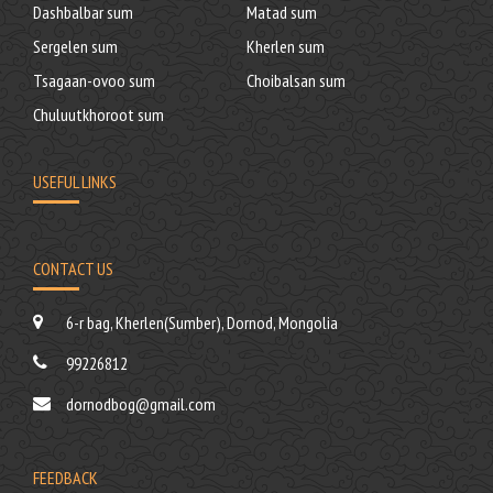
Dashbalbar sum
Matad sum
Sergelen sum
Kherlen sum
Tsagaan-ovoo sum
Choibalsan sum
Chuluutkhoroot sum
USEFUL LINKS
CONTACT US
6-r bag, Kherlen(Sumber), Dornod, Mongolia
99226812
dornodbog@gmail.com
FEEDBACK