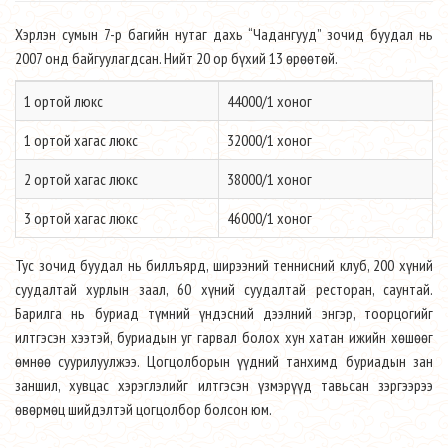
Хэрлэн сумын 7-р багийн нутаг дахь “Чадангууд” зочид буудал нь
2007 онд байгуулагдсан. Нийт 20 ор бүхий 13 өрөөтөй.
1 ортой люкс
44000/1 хоног
1 ортой хагас люкс
32000/1 хоног
2 ортой хагас люкс
38000/1 хоног
3 ортой хагас люкс
46000/1 хоног
Тус зочид буудал нь биллъярд, ширээний теннисний клуб, 200 хүний
суудалтай хурлын заал, 60 хүний суудалтай ресторан, саунтай.
Барилга нь буриад түмний үндэсний дээлний энгэр, тоорцогийг
илтгэсэн хээтэй, буриадын уг гарвал болох хун хатан ижийн хөшөөг
өмнөө суурилуулжээ. Цогцолборын үүдний танхимд буриадын зан
заншил, хувцас хэрэглэлийг илтгэсэн үзмэрүүд тавьсан зэргээрээ
өвөрмөц шийдэлтэй цогцолбор болсон юм.