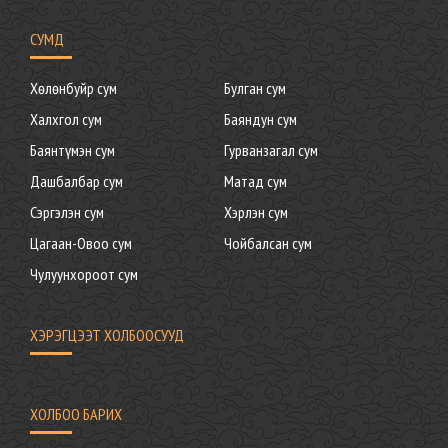
СУМД
Хөлөнбуйр сум
Булган сум
Халхгол сум
Баяндун сум
Баянтүмэн сум
Гурванзагал сум
Дашбалбар сум
Матад сум
Сэргэлэн сум
Хэрлэн сум
Цагаан-Овоо сум
Чойбалсан сум
Чулуунхороот сум
ХЭРЭГЦЭЭТ ХОЛБООСУУД
ХОЛБОО БАРИХ