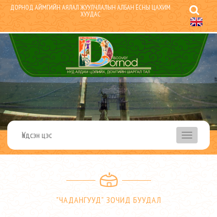
ДОРНОД АЙМГИЙН АЯЛАЛ ЖУУЛЧЛАЛЫН АЛБАН ЁСНЫ ЦАХИМ
ХУУДАС
Үндсэн цэс
menu
"ЧАДАНГУУД" ЗОЧИД БУУДАЛ