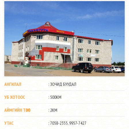
АНГИЛАЛ
: ЗОЧИД БУУДАЛ
УБ ХОТООС
: 500КМ
АЙМГИЙН ТӨВӨӨС
: 2КМ
УТАС
: 7058-2355, 9957-7427