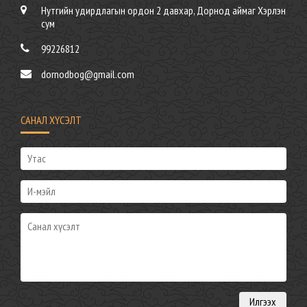
Нутгийн удирдлагын ордон 2 давхар, Дорнод аймаг Хэрлэн
сум
99226812
dornodbog@gmail.com
САНАЛ ХҮСЭЛТ