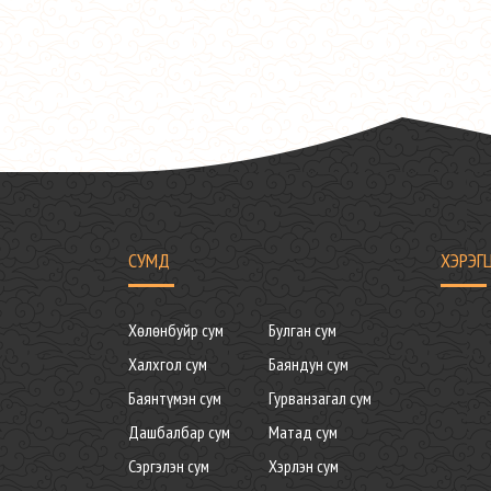
СУМД
ХЭРЭГ
Хөлөнбуйр сум
Булган сум
Халхгол сум
Баяндун сум
Баянтүмэн сум
Гурванзагал сум
Дашбалбар сум
Матад сум
Сэргэлэн сум
Хэрлэн сум