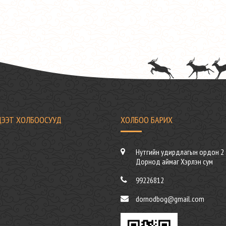
ЦЭЭТ ХОЛБООСУУД
ХОЛБОО БАРИХ
Нутгийн удирдлагын ордон 2 
Дорнод аймаг Хэрлэн сум
99226812
dornodbog@gmail.com