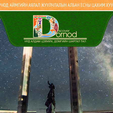
НОД АЙМГИЙН АЯЛАЛ ЖУУЛЧЛАЛЫН АЛБАН ЁСНЫ ЦАХИМ ХУ