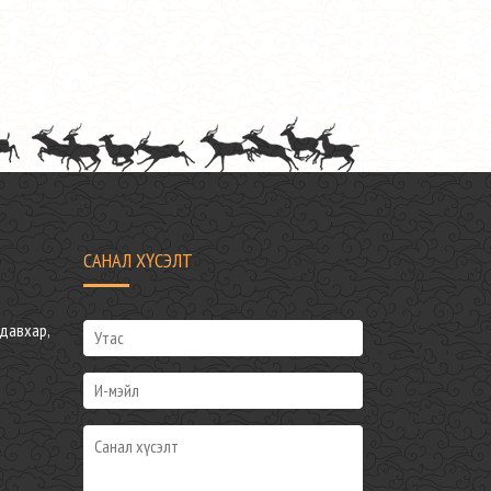
САНАЛ ХҮСЭЛТ
давхар,