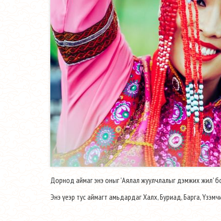
Дорнод аймаг энэ оныг 'Аялал жуулчлалыг дэмжих жил' бо
Энэ үеэр тус аймагт амьдардаг Халх, Буриад, Барга, Үзэм