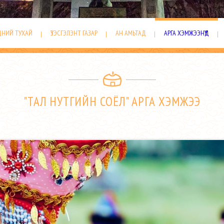
ДНИЙ ТУХАЙ
ҮЗЭСГЭЛЭНТ ГАЗАР
АН АМЬТАД
АРГА ХЭМЖЭЭНҮҮД
"ТАЛ НУТГИЙН СОЁЛ" АРГА ХЭМЖЭЭ