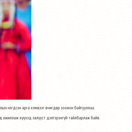
алын нэгдсэн арга хэмжээг өчигдөр зохион байгууллаа.
ууд ажиллаж хүүхэд залууст дэлгэрэнгүй тайлбарлаж байв.