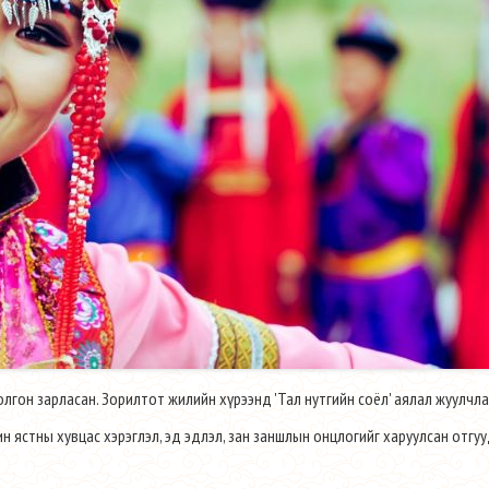
лгон зарласан. Зорилтот жилийн хүрээнд 'Тал нутгийн соёл' аялал жуулчл
чин ястны хувцас хэрэглэл, эд эдлэл, зан заншлын онцлогийг харуулсан отг