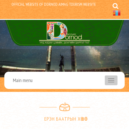
OFFICIAL WEBSITE OF DORNOD AIMAG TOURISM WEBSITE
Main menu
menu
ЕРЭН БААТРЫН ХӨШӨӨ