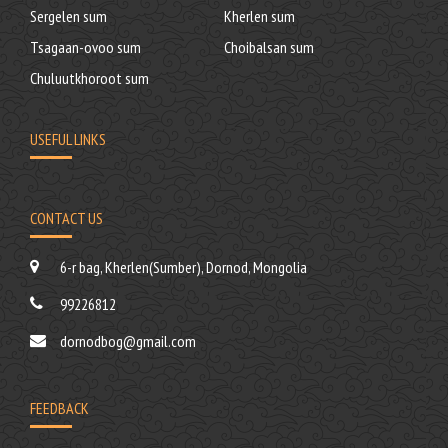
Sergelen sum
Kherlen sum
Tsagaan-ovoo sum
Choibalsan sum
Chuluutkhoroot sum
USEFUL LINKS
CONTACT US
6-r bag, Kherlen(Sumber), Dornod, Mongolia
99226812
dornodbog@gmail.com
FEEDBACK