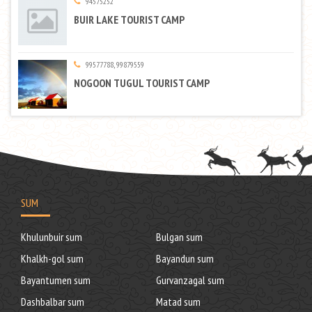
94575252
BUIR LAKE TOURIST CAMP
99577788, 99879559
NOGOON TUGUL TOURIST CAMP
SUM
Khulunbuir sum
Bulgan sum
Khalkh-gol sum
Bayandun sum
Bayantumen sum
Gurvanzagal sum
Dashbalbar sum
Matad sum