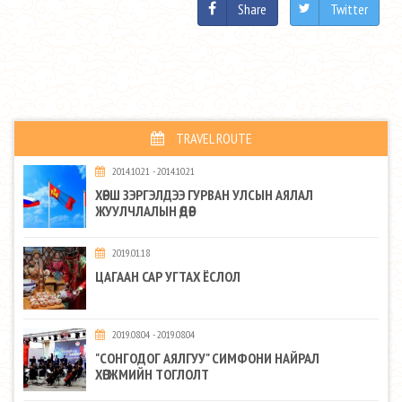
Share
Twitter
TRAVEL ROUTE
2014.10.21 - 2014.10.21
ХӨРШ ЗЭРГЭЛДЭЭ ГУРВАН УЛСЫН АЯЛАЛ
ЖУУЛЧЛАЛЫН ӨДӨР
2019.01.18
ЦАГААН САР УГТАХ ЁСЛОЛ
2019.08.04 - 2019.08.04
"СОНГОДОГ АЯЛГУУ" СИМФОНИ НАЙРАЛ
ХӨГЖМИЙН ТОГЛОЛТ