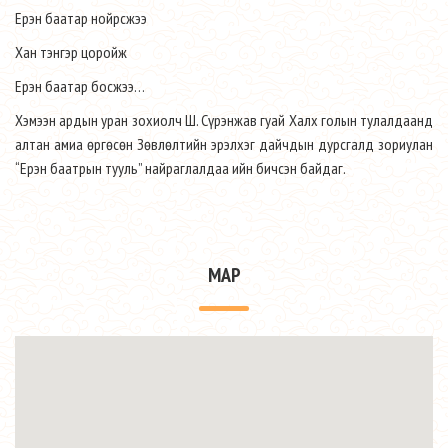
Ерэн баатар нойрсжээ
Хан тэнгэр цоройж
Ерэн баатар босжээ…
Хэмээн ардын уран зохиолч Ш. Сүрэнжав гуай Халх голын тулалдаанд
алтан амиа өргөсөн Зөвлөлтийн эрэлхэг дайчдын дурсгалд зориулан
“Ерэн баатрын тууль” найраглалдаа ийн бичсэн байдаг.
MAP