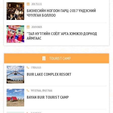
2017.11.11
БИЗНЕСИЙН НОГООН ГАРЦ-2017 ҮНДЭСНИЙ
ЧУУЛГАН БОЛЛОО
2019.08.05
"ТАЛ НУТГИЙН СОЁЛ" АРГА ХЭМЖЭЭ ДОРНОД
АЙМГААС
TOURIST CAMP
77051515
BUIR LAKE COMPLEX RESORT
99587666, 89657666
BAYAN BUIR TOURIST CAMP