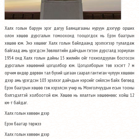
Халх голын баруун эрэг дагуу Баянцагааны нуруун дээгүүр орших
олон хөшөө дурсгалын томоохонд тооцогдох нь Ерэн баатрын
хөшөө юм. Энэ хөшөөг Халх голын байлдаанд эрэлхэгээр тулалдаж
байгаад амь үрэгдсэн Зөвлөлтийн дайчдын гэгээн дурсгалд зориулан
1954 онд Халх голын дайны 15 жилийн ойг тохиолдуулан босгосон
дурсгалын хөшөөний цогцолбор юм. Цогцолборын төв хэсэгт 7 м
орчим өндөр дөрвөн тал бүхий цагаан саарал гантиган чулуун хөшөөн
дээр амь үрэгдсэн 103 эрэлхэг дайчдын нэрсийг сийлсэн байх бөгөөд
Ерэн баатрын хөшөө гэж нэрэлсэн учир нь Монголчуудын есын тооны
бэлгэдэлтэй холбоотой юм. Хөшөө нь ялалтын хөшөөнөөс хойш 12
км-т байдаг.
Халх голын хөвөөн дээр
Ерэн баатар төржээ
Халх голын хөвөөн дээр